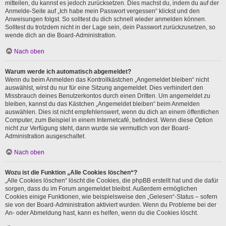
mitteilen, du kannst es jedoch zurücksetzen. Dies machst du, indem du auf der
Anmelde-Seite auf „Ich habe mein Passwort vergessen“ klickst und den
Anweisungen folgst. So solltest du dich schnell wieder anmelden können.
Solltest du trotzdem nicht in der Lage sein, dein Passwort zurückzusetzen, so
wende dich an die Board-Administration.
Nach oben
Warum werde ich automatisch abgemeldet?
Wenn du beim Anmelden das Kontrollkästchen „Angemeldet bleiben“ nicht
auswählst, wirst du nur für eine Sitzung angemeldet. Dies verhindert den
Missbrauch deines Benutzerkontos durch einen Dritten. Um angemeldet zu
bleiben, kannst du das Kästchen „Angemeldet bleiben“ beim Anmelden
auswählen. Dies ist nicht empfehlenswert, wenn du dich an einem öffentlichen
Computer, zum Beispiel in einem Internetcafé, befindest. Wenn diese Option
nicht zur Verfügung steht, dann wurde sie vermutlich von der Board-
Administration ausgeschaltet.
Nach oben
Wozu ist die Funktion „Alle Cookies löschen“?
„Alle Cookies löschen“ löscht die Cookies, die phpBB erstellt hat und die dafür
sorgen, dass du im Forum angemeldet bleibst. Außerdem ermöglichen
Cookies einige Funktionen, wie beispielsweise den „Gelesen“-Status – sofern
sie von der Board-Administration aktiviert wurden. Wenn du Probleme bei der
An- oder Abmeldung hast, kann es helfen, wenn du die Cookies löscht.