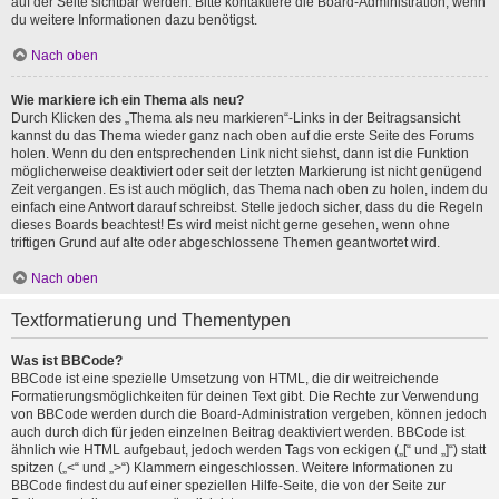
auf der Seite sichtbar werden. Bitte kontaktiere die Board-Administration, wenn
du weitere Informationen dazu benötigst.
Nach oben
Wie markiere ich ein Thema als neu?
Durch Klicken des „Thema als neu markieren“-Links in der Beitragsansicht
kannst du das Thema wieder ganz nach oben auf die erste Seite des Forums
holen. Wenn du den entsprechenden Link nicht siehst, dann ist die Funktion
möglicherweise deaktiviert oder seit der letzten Markierung ist nicht genügend
Zeit vergangen. Es ist auch möglich, das Thema nach oben zu holen, indem du
einfach eine Antwort darauf schreibst. Stelle jedoch sicher, dass du die Regeln
dieses Boards beachtest! Es wird meist nicht gerne gesehen, wenn ohne
triftigen Grund auf alte oder abgeschlossene Themen geantwortet wird.
Nach oben
Textformatierung und Thementypen
Was ist BBCode?
BBCode ist eine spezielle Umsetzung von HTML, die dir weitreichende
Formatierungsmöglichkeiten für deinen Text gibt. Die Rechte zur Verwendung
von BBCode werden durch die Board-Administration vergeben, können jedoch
auch durch dich für jeden einzelnen Beitrag deaktiviert werden. BBCode ist
ähnlich wie HTML aufgebaut, jedoch werden Tags von eckigen („[“ und „]“) statt
spitzen („<“ und „>“) Klammern eingeschlossen. Weitere Informationen zu
BBCode findest du auf einer speziellen Hilfe-Seite, die von der Seite zur