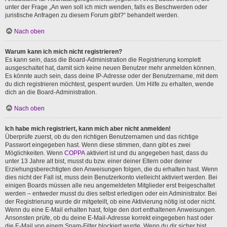
unter der Frage „An wen soll ich mich wenden, falls es Beschwerden oder
juristische Anfragen zu diesem Forum gibt?“ behandelt werden.
Nach oben
Warum kann ich mich nicht registrieren?
Es kann sein, dass die Board-Administration die Registrierung komplett
ausgeschaltet hat, damit sich keine neuen Benutzer mehr anmelden können.
Es könnte auch sein, dass deine IP-Adresse oder der Benutzername, mit dem
du dich registrieren möchtest, gesperrt wurden. Um Hilfe zu erhalten, wende
dich an die Board-Administration.
Nach oben
Ich habe mich registriert, kann mich aber nicht anmelden!
Überprüfe zuerst, ob du den richtigen Benutzernamen und das richtige
Passwort eingegeben hast. Wenn diese stimmen, dann gibt es zwei
Möglichkeiten. Wenn
COPPA
aktiviert ist und du angegeben hast, dass du
unter 13 Jahre alt bist, musst du bzw. einer deiner Eltern oder deiner
Erziehungsberechtigten den Anweisungen folgen, die du erhalten hast. Wenn
dies nicht der Fall ist, muss dein Benutzerkonto vielleicht aktiviert werden. Bei
einigen Boards müssen alle neu angemeldeten Mitglieder erst freigeschaltet
werden – entweder musst du dies selbst erledigen oder ein Administrator. Bei
der Registrierung wurde dir mitgeteilt, ob eine Aktivierung nötig ist oder nicht.
Wenn du eine E-Mail erhalten hast, folge den dort enthaltenen Anweisungen.
Ansonsten prüfe, ob du deine E-Mail-Adresse korrekt eingegeben hast oder
die E-Mail von einem Spam-Filter blockiert wurde. Wenn du dir sicher bist,