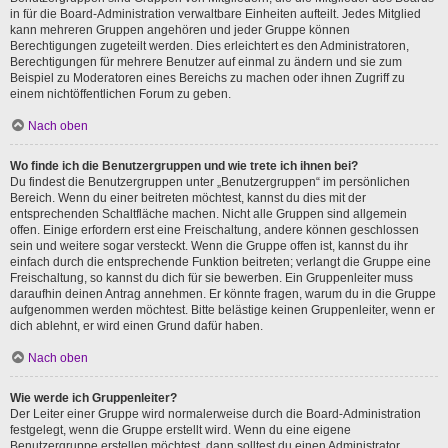
in für die Board-Administration verwaltbare Einheiten aufteilt. Jedes Mitglied
kann mehreren Gruppen angehören und jeder Gruppe können
Berechtigungen zugeteilt werden. Dies erleichtert es den Administratoren,
Berechtigungen für mehrere Benutzer auf einmal zu ändern und sie zum
Beispiel zu Moderatoren eines Bereichs zu machen oder ihnen Zugriff zu
einem nichtöffentlichen Forum zu geben.
Nach oben
Wo finde ich die Benutzergruppen und wie trete ich ihnen bei?
Du findest die Benutzergruppen unter „Benutzergruppen“ im persönlichen
Bereich. Wenn du einer beitreten möchtest, kannst du dies mit der
entsprechenden Schaltfläche machen. Nicht alle Gruppen sind allgemein
offen. Einige erfordern erst eine Freischaltung, andere können geschlossen
sein und weitere sogar versteckt. Wenn die Gruppe offen ist, kannst du ihr
einfach durch die entsprechende Funktion beitreten; verlangt die Gruppe eine
Freischaltung, so kannst du dich für sie bewerben. Ein Gruppenleiter muss
daraufhin deinen Antrag annehmen. Er könnte fragen, warum du in die Gruppe
aufgenommen werden möchtest. Bitte belästige keinen Gruppenleiter, wenn er
dich ablehnt, er wird einen Grund dafür haben.
Nach oben
Wie werde ich Gruppenleiter?
Der Leiter einer Gruppe wird normalerweise durch die Board-Administration
festgelegt, wenn die Gruppe erstellt wird. Wenn du eine eigene
Benutzergruppe erstellen möchtest, dann solltest du einen Administrator