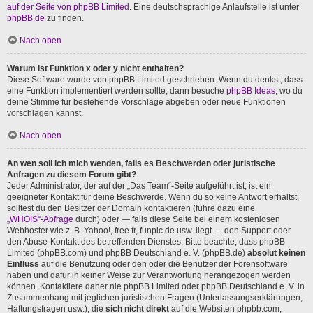
auf der Seite von phpBB Limited
. Eine deutschsprachige Anlaufstelle ist unter
phpBB.de
zu finden.
Nach oben
Warum ist Funktion x oder y nicht enthalten?
Diese Software wurde von phpBB Limited geschrieben. Wenn du denkst, dass
eine Funktion implementiert werden sollte, dann besuche
phpBB Ideas
, wo du
deine Stimme für bestehende Vorschläge abgeben oder neue Funktionen
vorschlagen kannst.
Nach oben
An wen soll ich mich wenden, falls es Beschwerden oder juristische
Anfragen zu diesem Forum gibt?
Jeder Administrator, der auf der „Das Team“-Seite aufgeführt ist, ist ein
geeigneter Kontakt für deine Beschwerde. Wenn du so keine Antwort erhältst,
solltest du den Besitzer der Domain kontaktieren (führe dazu eine
„WHOIS“-Abfrage
durch) oder — falls diese Seite bei einem kostenlosen
Webhoster wie z. B. Yahoo!, free.fr, funpic.de usw. liegt — den Support oder
den Abuse-Kontakt des betreffenden Dienstes. Bitte beachte, dass phpBB
Limited (phpBB.com) und phpBB Deutschland e. V. (phpBB.de)
absolut keinen
Einfluss
auf die Benutzung oder den oder die Benutzer der Forensoftware
haben und dafür in keiner Weise zur Verantwortung herangezogen werden
können. Kontaktiere daher nie phpBB Limited oder phpBB Deutschland e. V. in
Zusammenhang mit jeglichen juristischen Fragen (Unterlassungserklärungen,
Haftungsfragen usw.), die
sich nicht direkt
auf die Websiten phpbb.com,