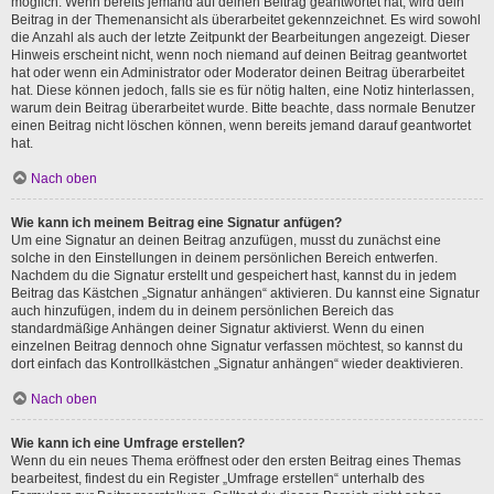
möglich. Wenn bereits jemand auf deinen Beitrag geantwortet hat, wird dein
Beitrag in der Themenansicht als überarbeitet gekennzeichnet. Es wird sowohl
die Anzahl als auch der letzte Zeitpunkt der Bearbeitungen angezeigt. Dieser
Hinweis erscheint nicht, wenn noch niemand auf deinen Beitrag geantwortet
hat oder wenn ein Administrator oder Moderator deinen Beitrag überarbeitet
hat. Diese können jedoch, falls sie es für nötig halten, eine Notiz hinterlassen,
warum dein Beitrag überarbeitet wurde. Bitte beachte, dass normale Benutzer
einen Beitrag nicht löschen können, wenn bereits jemand darauf geantwortet
hat.
Nach oben
Wie kann ich meinem Beitrag eine Signatur anfügen?
Um eine Signatur an deinen Beitrag anzufügen, musst du zunächst eine
solche in den Einstellungen in deinem persönlichen Bereich entwerfen.
Nachdem du die Signatur erstellt und gespeichert hast, kannst du in jedem
Beitrag das Kästchen „Signatur anhängen“ aktivieren. Du kannst eine Signatur
auch hinzufügen, indem du in deinem persönlichen Bereich das
standardmäßige Anhängen deiner Signatur aktivierst. Wenn du einen
einzelnen Beitrag dennoch ohne Signatur verfassen möchtest, so kannst du
dort einfach das Kontrollkästchen „Signatur anhängen“ wieder deaktivieren.
Nach oben
Wie kann ich eine Umfrage erstellen?
Wenn du ein neues Thema eröffnest oder den ersten Beitrag eines Themas
bearbeitest, findest du ein Register „Umfrage erstellen“ unterhalb des