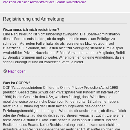
Wie kann ich einen Administrator des Boards kontaktieren?
Registrierung und Anmeldung
Wozu muss ich mich registrieren?
Eine Registrierung ist nicht unbedingt zwingend. Die Board-Administration
dieses Forums entscheidet, ob du registriert sein musst, um Beiträge zu
schreiben. Auf jeden Fall erhältst du als registriertes Mitglied Zugriff auf
zusätzliche Funktionen, die Gästen nicht zur Verfügung stehen: zum Beispiel
Avatarbilder, Private Nachrichten, E-Mail-Versand an andere Mitglieder, Beitritt
zu Benutzergruppen und so weiter. Wir empfehlen dir eine Anmeldung, da sie
schnell erledigt ist und dir zahlreiche Vorteile bietet.
Nach oben
Was ist COPPA?
COPPA, ausgeschrieben Children’s Online Privacy Protection Act of 1998
(deutsch: Gesetz zum Schutz der Privatsphäre von Kindern im Internet von
1998) ist ein Gesetz in den USA, welches festlegt, dass Websites, die
möglicherweise persönliche Daten von Kindern unter 13 Jahren erheben,
hierzu die Zustimmung der Eltern beziehungsweise des oder der
Erziehungsberechtigten benötigen. Wenn du dir unsicher bist, ob dies auf dich
oder die Website, auf der du dich zu registrieren versuchst, zutrifft, ziehe einen
rechtlichen Beistand zu Rate. Bitte beachte, dass phpBB Limited und der
Besitzer dieses Boards keine Rechtsberatung anbieten kann und nicht die
Anlaufstelle für Rechtsangelegenheiten jeglicher Art ist; außer solchen, die