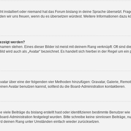
t installiert oder niemand hat das Forum bislang in deine Sprache übersetzt. Frag
, würden wir uns freuen, wenn du es übersetzen würdest. Weitere Informationen dazu
gezeigt werden?
amen stehen. Eines dieser Bilder ist meist mit deinem Rang verknüpft: Oft sind di
ld wird auch als „Avatar“ bezeichnet. Es handelt sich hierbei in der Regel um ein
 Avatar über eine der folgenden vier Methoden hinzufügen: Gravatar, Galerie, Rem
en Avatar benutzen kannst, solltest du die Board-Administration kontaktieren.
viele Beiträge du bislang erstellt hast oder identifizieren bestimmte Benutzer w
 Board-Administration festgelegt wurden. Bitte schreibe keine sinnlosen Beiträge
wird deinen Rang unter Umständen einfach wieder zurücksetzen.