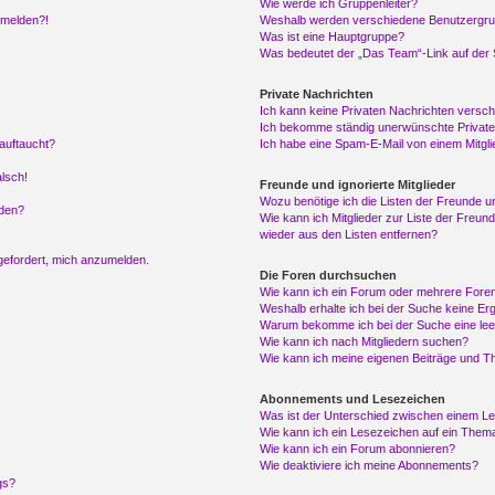
Wie werde ich Gruppenleiter?
anmelden?!
Weshalb werden verschiedene Benutzergrupp
Was ist eine Hauptgruppe?
Was bedeutet der „Das Team“-Link auf der S
Private Nachrichten
Ich kann keine Privaten Nachrichten versch
Ich bekomme ständig unerwünschte Private
auftaucht?
Ich habe eine Spam-E-Mail von einem Mitgli
alsch!
Freunde und ignorierte Mitglieder
Wozu benötige ich die Listen der Freunde un
rden?
Wie kann ich Mitglieder zur Liste der Freund
wieder aus den Listen entfernen?
fgefordert, mich anzumelden.
Die Foren durchsuchen
Wie kann ich ein Forum oder mehrere For
Weshalb erhalte ich bei der Suche keine Er
Warum bekomme ich bei der Suche eine lee
Wie kann ich nach Mitgliedern suchen?
Wie kann ich meine eigenen Beiträge und T
Abonnements und Lesezeichen
Was ist der Unterschied zwischen einem L
Wie kann ich ein Lesezeichen auf ein Them
Wie kann ich ein Forum abonnieren?
Wie deaktiviere ich meine Abonnements?
gs?