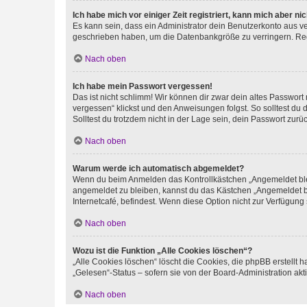
Ich habe mich vor einiger Zeit registriert, kann mich aber n
Es kann sein, dass ein Administrator dein Benutzerkonto aus v
geschrieben haben, um die Datenbankgröße zu verringern. Regis
Nach oben
Ich habe mein Passwort vergessen!
Das ist nicht schlimm! Wir können dir zwar dein altes Passwort
vergessen“ klickst und den Anweisungen folgst. So solltest du
Solltest du trotzdem nicht in der Lage sein, dein Passwort zur
Nach oben
Warum werde ich automatisch abgemeldet?
Wenn du beim Anmelden das Kontrollkästchen „Angemeldet bleib
angemeldet zu bleiben, kannst du das Kästchen „Angemeldet b
Internetcafé, befindest. Wenn diese Option nicht zur Verfügung
Nach oben
Wozu ist die Funktion „Alle Cookies löschen“?
„Alle Cookies löschen“ löscht die Cookies, die phpBB erstellt
„Gelesen“-Status – sofern sie von der Board-Administration ak
Nach oben