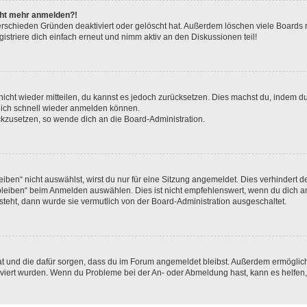
icht mehr anmelden?!
erschieden Gründen deaktiviert oder gelöscht hat. Außerdem löschen viele Boards r
triere dich einfach erneut und nimm aktiv an den Diskussionen teil!
 nicht wieder mitteilen, du kannst es jedoch zurücksetzen. Dies machst du, indem 
 dich schnell wieder anmelden können.
ückzusetzen, so wende dich an die Board-Administration.
en“ nicht auswählst, wirst du nur für eine Sitzung angemeldet. Dies verhindert 
leiben“ beim Anmelden auswählen. Dies ist nicht empfehlenswert, wenn du dich an
 steht, dann wurde sie vermutlich von der Board-Administration ausgeschaltet.
 hat und die dafür sorgen, dass du im Forum angemeldet bleibst. Außerdem ermögli
tiviert wurden. Wenn du Probleme bei der An- oder Abmeldung hast, kann es helfen