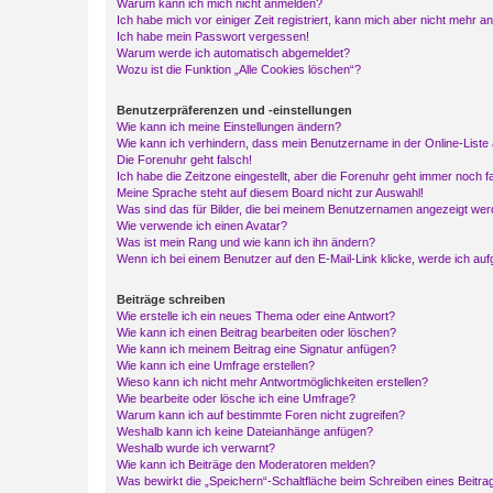
Warum kann ich mich nicht anmelden?
Ich habe mich vor einiger Zeit registriert, kann mich aber nicht mehr 
Ich habe mein Passwort vergessen!
Warum werde ich automatisch abgemeldet?
Wozu ist die Funktion „Alle Cookies löschen“?
Benutzerpräferenzen und -einstellungen
Wie kann ich meine Einstellungen ändern?
Wie kann ich verhindern, dass mein Benutzername in der Online-Liste 
Die Forenuhr geht falsch!
Ich habe die Zeitzone eingestellt, aber die Forenuhr geht immer noch f
Meine Sprache steht auf diesem Board nicht zur Auswahl!
Was sind das für Bilder, die bei meinem Benutzernamen angezeigt we
Wie verwende ich einen Avatar?
Was ist mein Rang und wie kann ich ihn ändern?
Wenn ich bei einem Benutzer auf den E-Mail-Link klicke, werde ich au
Beiträge schreiben
Wie erstelle ich ein neues Thema oder eine Antwort?
Wie kann ich einen Beitrag bearbeiten oder löschen?
Wie kann ich meinem Beitrag eine Signatur anfügen?
Wie kann ich eine Umfrage erstellen?
Wieso kann ich nicht mehr Antwortmöglichkeiten erstellen?
Wie bearbeite oder lösche ich eine Umfrage?
Warum kann ich auf bestimmte Foren nicht zugreifen?
Weshalb kann ich keine Dateianhänge anfügen?
Weshalb wurde ich verwarnt?
Wie kann ich Beiträge den Moderatoren melden?
Was bewirkt die „Speichern“-Schaltfläche beim Schreiben eines Beitra