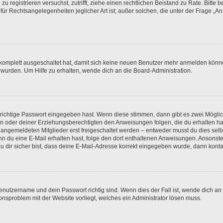
h zu registrieren versuchst, zutrifft, ziehe einen rechtlichen Beistand zu Rate. Bit
für Rechtsangelegenheiten jeglicher Art ist; außer solchen, die unter der Frage „
.
g komplett ausgeschaltet hat, damit sich keine neuen Benutzer mehr anmelden könn
 wurden. Um Hilfe zu erhalten, wende dich an die Board-Administration.
 richtige Passwort eingegeben hast. Wenn diese stimmen, dann gibt es zwei Mögl
tern oder deiner Erziehungsberechtigten den Anweisungen folgen, die du erhalten ha
u angemeldeten Mitglieder erst freigeschaltet werden – entweder musst du dies selbs
. Wenn du eine E-Mail erhalten hast, folge den dort enthaltenen Anweisungen. Ansons
 dir sicher bist, dass deine E-Mail-Adresse korrekt eingegeben wurde, dann kontak
Benutzername und dein Passwort richtig sind. Wenn dies der Fall ist, wende dich a
ionsproblem mit der Website vorliegt, welches ein Administrator lösen muss.