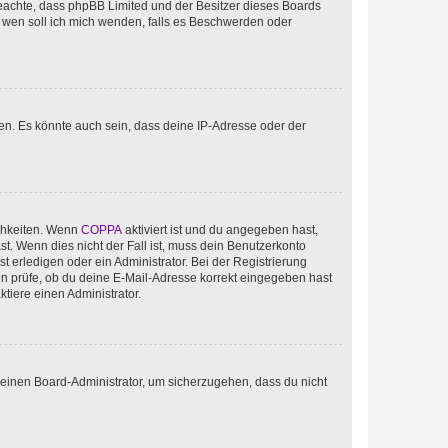
te beachte, dass phpBB Limited und der Besitzer dieses Boards
An wen soll ich mich wenden, falls es Beschwerden oder
en. Es könnte auch sein, dass deine IP-Adresse oder der
ichkeiten. Wenn
COPPA
aktiviert ist und du angegeben hast,
st. Wenn dies nicht der Fall ist, muss dein Benutzerkonto
t erledigen oder ein Administrator. Bei der Registrierung
ten prüfe, ob du deine E-Mail-Adresse korrekt eingegeben hast
tiere einen Administrator.
n einen Board-Administrator, um sicherzugehen, dass du nicht