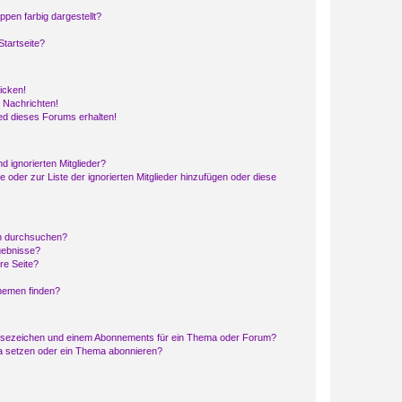
en farbig dargestellt?
tartseite?
icken!
 Nachrichten!
ed dieses Forums erhalten!
d ignorierten Mitglieder?
e oder zur Liste der ignorierten Mitglieder hinzufügen oder diese
en durchsuchen?
gebnisse?
re Seite?
hemen finden?
esezeichen und einem Abonnements für ein Thema oder Forum?
a setzen oder ein Thema abonnieren?