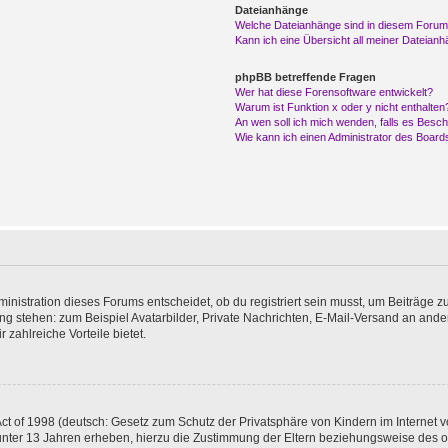
Dateianhänge
Welche Dateianhänge sind in diesem Forum
Kann ich eine Übersicht all meiner Dateian
phpBB betreffende Fragen
Wer hat diese Forensoftware entwickelt?
Warum ist Funktion x oder y nicht enthalten
An wen soll ich mich wenden, falls es Besc
Wie kann ich einen Administrator des Board
istration dieses Forums entscheidet, ob du registriert sein musst, um Beiträge zu s
ung stehen: zum Beispiel Avatarbilder, Private Nachrichten, E-Mail-Versand an ander
 zahlreiche Vorteile bietet.
t of 1998 (deutsch: Gesetz zum Schutz der Privatsphäre von Kindern im Internet vo
unter 13 Jahren erheben, hierzu die Zustimmung der Eltern beziehungsweise des o