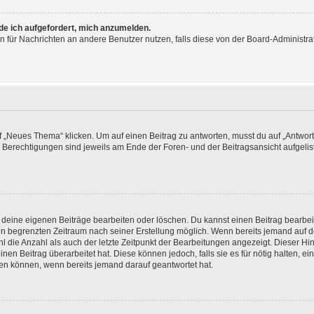
rde ich aufgefordert, mich anzumelden.
ion für Nachrichten an andere Benutzer nutzen, falls diese von der Board-Administ
„Neues Thema“ klicken. Um auf einen Beitrag zu antworten, musst du auf „Antworte
e Berechtigungen sind jeweils am Ende der Foren- und der Beitragsansicht aufgeliste
r deine eigenen Beiträge bearbeiten oder löschen. Du kannst einen Beitrag bearbe
inen begrenzten Zeitraum nach seiner Erstellung möglich. Wenn bereits jemand auf de
 die Anzahl als auch der letzte Zeitpunkt der Bearbeitungen angezeigt. Dieser Hi
en Beitrag überarbeitet hat. Diese können jedoch, falls sie es für nötig halten, ei
hen können, wenn bereits jemand darauf geantwortet hat.