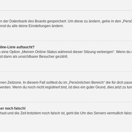
n in der Datenbank des Boards gespeichert. Um diese zu ändern, gehe in den „Persö
nst du alle deine Einstellungen ändern.
ine-Liste auftaucht?
n eine Option „Meinen Online-Status während dieser Sitzung verbergen“. Wenn du d
st dann als unsichtbarer Besucher gezählt.
en Zeitzone. In diesem Fall solltest du im „Persönlichen Bereich“ die für dich passe
den. Wenn du noch nicht registriert bist, ist dies ein guter Grund, dies jetzt zu tun
mer noch falsch!
t hast und die Zeit trotzdem noch falsch ist, geht die Uhr des Servers vermutlich fal