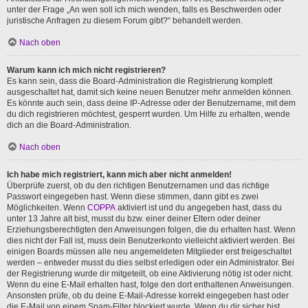
unter der Frage „An wen soll ich mich wenden, falls es Beschwerden oder
juristische Anfragen zu diesem Forum gibt?“ behandelt werden.
Nach oben
Warum kann ich mich nicht registrieren?
Es kann sein, dass die Board-Administration die Registrierung komplett
ausgeschaltet hat, damit sich keine neuen Benutzer mehr anmelden können.
Es könnte auch sein, dass deine IP-Adresse oder der Benutzername, mit dem
du dich registrieren möchtest, gesperrt wurden. Um Hilfe zu erhalten, wende
dich an die Board-Administration.
Nach oben
Ich habe mich registriert, kann mich aber nicht anmelden!
Überprüfe zuerst, ob du den richtigen Benutzernamen und das richtige
Passwort eingegeben hast. Wenn diese stimmen, dann gibt es zwei
Möglichkeiten. Wenn
COPPA
aktiviert ist und du angegeben hast, dass du
unter 13 Jahre alt bist, musst du bzw. einer deiner Eltern oder deiner
Erziehungsberechtigten den Anweisungen folgen, die du erhalten hast. Wenn
dies nicht der Fall ist, muss dein Benutzerkonto vielleicht aktiviert werden. Bei
einigen Boards müssen alle neu angemeldeten Mitglieder erst freigeschaltet
werden – entweder musst du dies selbst erledigen oder ein Administrator. Bei
der Registrierung wurde dir mitgeteilt, ob eine Aktivierung nötig ist oder nicht.
Wenn du eine E-Mail erhalten hast, folge den dort enthaltenen Anweisungen.
Ansonsten prüfe, ob du deine E-Mail-Adresse korrekt eingegeben hast oder
die E-Mail von einem Spam-Filter blockiert wurde. Wenn du dir sicher bist,