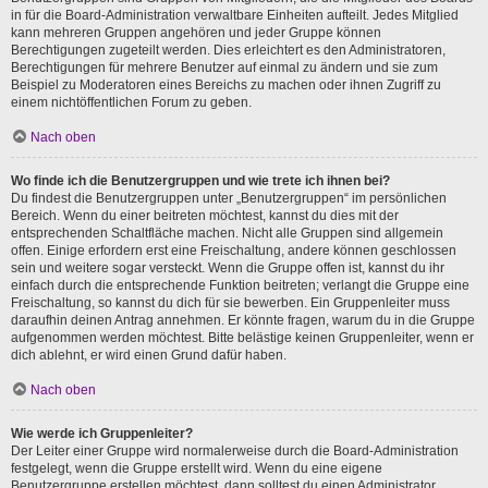
in für die Board-Administration verwaltbare Einheiten aufteilt. Jedes Mitglied
kann mehreren Gruppen angehören und jeder Gruppe können
Berechtigungen zugeteilt werden. Dies erleichtert es den Administratoren,
Berechtigungen für mehrere Benutzer auf einmal zu ändern und sie zum
Beispiel zu Moderatoren eines Bereichs zu machen oder ihnen Zugriff zu
einem nichtöffentlichen Forum zu geben.
Nach oben
Wo finde ich die Benutzergruppen und wie trete ich ihnen bei?
Du findest die Benutzergruppen unter „Benutzergruppen“ im persönlichen
Bereich. Wenn du einer beitreten möchtest, kannst du dies mit der
entsprechenden Schaltfläche machen. Nicht alle Gruppen sind allgemein
offen. Einige erfordern erst eine Freischaltung, andere können geschlossen
sein und weitere sogar versteckt. Wenn die Gruppe offen ist, kannst du ihr
einfach durch die entsprechende Funktion beitreten; verlangt die Gruppe eine
Freischaltung, so kannst du dich für sie bewerben. Ein Gruppenleiter muss
daraufhin deinen Antrag annehmen. Er könnte fragen, warum du in die Gruppe
aufgenommen werden möchtest. Bitte belästige keinen Gruppenleiter, wenn er
dich ablehnt, er wird einen Grund dafür haben.
Nach oben
Wie werde ich Gruppenleiter?
Der Leiter einer Gruppe wird normalerweise durch die Board-Administration
festgelegt, wenn die Gruppe erstellt wird. Wenn du eine eigene
Benutzergruppe erstellen möchtest, dann solltest du einen Administrator