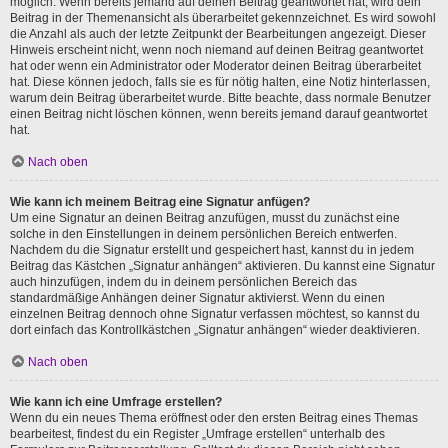
möglich. Wenn bereits jemand auf deinen Beitrag geantwortet hat, wird dein
Beitrag in der Themenansicht als überarbeitet gekennzeichnet. Es wird sowohl
die Anzahl als auch der letzte Zeitpunkt der Bearbeitungen angezeigt. Dieser
Hinweis erscheint nicht, wenn noch niemand auf deinen Beitrag geantwortet
hat oder wenn ein Administrator oder Moderator deinen Beitrag überarbeitet
hat. Diese können jedoch, falls sie es für nötig halten, eine Notiz hinterlassen,
warum dein Beitrag überarbeitet wurde. Bitte beachte, dass normale Benutzer
einen Beitrag nicht löschen können, wenn bereits jemand darauf geantwortet
hat.
Nach oben
Wie kann ich meinem Beitrag eine Signatur anfügen?
Um eine Signatur an deinen Beitrag anzufügen, musst du zunächst eine
solche in den Einstellungen in deinem persönlichen Bereich entwerfen.
Nachdem du die Signatur erstellt und gespeichert hast, kannst du in jedem
Beitrag das Kästchen „Signatur anhängen“ aktivieren. Du kannst eine Signatur
auch hinzufügen, indem du in deinem persönlichen Bereich das
standardmäßige Anhängen deiner Signatur aktivierst. Wenn du einen
einzelnen Beitrag dennoch ohne Signatur verfassen möchtest, so kannst du
dort einfach das Kontrollkästchen „Signatur anhängen“ wieder deaktivieren.
Nach oben
Wie kann ich eine Umfrage erstellen?
Wenn du ein neues Thema eröffnest oder den ersten Beitrag eines Themas
bearbeitest, findest du ein Register „Umfrage erstellen“ unterhalb des