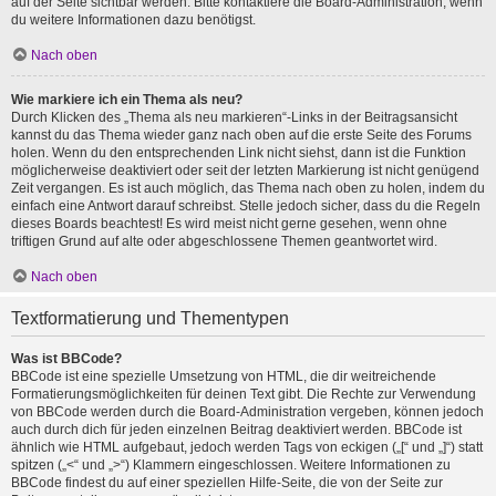
auf der Seite sichtbar werden. Bitte kontaktiere die Board-Administration, wenn
du weitere Informationen dazu benötigst.
Nach oben
Wie markiere ich ein Thema als neu?
Durch Klicken des „Thema als neu markieren“-Links in der Beitragsansicht
kannst du das Thema wieder ganz nach oben auf die erste Seite des Forums
holen. Wenn du den entsprechenden Link nicht siehst, dann ist die Funktion
möglicherweise deaktiviert oder seit der letzten Markierung ist nicht genügend
Zeit vergangen. Es ist auch möglich, das Thema nach oben zu holen, indem du
einfach eine Antwort darauf schreibst. Stelle jedoch sicher, dass du die Regeln
dieses Boards beachtest! Es wird meist nicht gerne gesehen, wenn ohne
triftigen Grund auf alte oder abgeschlossene Themen geantwortet wird.
Nach oben
Textformatierung und Thementypen
Was ist BBCode?
BBCode ist eine spezielle Umsetzung von HTML, die dir weitreichende
Formatierungsmöglichkeiten für deinen Text gibt. Die Rechte zur Verwendung
von BBCode werden durch die Board-Administration vergeben, können jedoch
auch durch dich für jeden einzelnen Beitrag deaktiviert werden. BBCode ist
ähnlich wie HTML aufgebaut, jedoch werden Tags von eckigen („[“ und „]“) statt
spitzen („<“ und „>“) Klammern eingeschlossen. Weitere Informationen zu
BBCode findest du auf einer speziellen Hilfe-Seite, die von der Seite zur