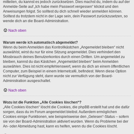
mitteilen, du kannst es jedoch zurücksetzen. Dies machst du, indem du auf der
Anmelde-Seite auf „Ich habe mein Passwort vergessen“ klickst und den
Anweisungen folgst. So solltest du dich schnell wieder anmelden können.
Solltest du trotzdem nicht in der Lage sein, dein Passwort zurückzusetzen, so
wende dich an die Board-Administration.
Nach oben
Warum werde ich automatisch abgemeldet?
Wenn du beim Anmelden das Kontrollkästchen „Angemeldet bleiben“ nicht
auswählst, wirst du nur für eine Sitzung angemeldet. Dies verhindert den
Missbrauch deines Benutzerkontos durch einen Dritten. Um angemeldet zu
bleiben, kannst du das Kästchen „Angemeldet bleiben“ beim Anmelden
auswählen. Dies ist nicht empfehlenswert, wenn du dich an einem öffentlichen
Computer, zum Beispiel in einem Internetcafé, befindest. Wenn diese Option
nicht zur Verfügung steht, dann wurde sie vermutlich von der Board-
Administration ausgeschaltet.
Nach oben
Wozu ist die Funktion „Alle Cookies löschen“?
„Alle Cookies löschen“ löscht die Cookies, die phpBB erstellt hat und die dafür
sorgen, dass du im Forum angemeldet bleibst. Außerdem ermöglichen
Cookies einige Funktionen, wie beispielsweise den „Gelesen“-Status – sofern
sie von der Board-Administration aktiviert wurden. Wenn du Probleme bei der
An- oder Abmeldung hast, kann es helfen, wenn du die Cookies löscht.