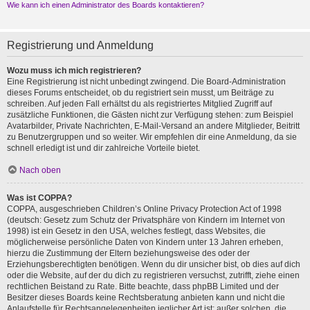
Wie kann ich einen Administrator des Boards kontaktieren?
Registrierung und Anmeldung
Wozu muss ich mich registrieren?
Eine Registrierung ist nicht unbedingt zwingend. Die Board-Administration
dieses Forums entscheidet, ob du registriert sein musst, um Beiträge zu
schreiben. Auf jeden Fall erhältst du als registriertes Mitglied Zugriff auf
zusätzliche Funktionen, die Gästen nicht zur Verfügung stehen: zum Beispiel
Avatarbilder, Private Nachrichten, E-Mail-Versand an andere Mitglieder, Beitritt
zu Benutzergruppen und so weiter. Wir empfehlen dir eine Anmeldung, da sie
schnell erledigt ist und dir zahlreiche Vorteile bietet.
Nach oben
Was ist COPPA?
COPPA, ausgeschrieben Children’s Online Privacy Protection Act of 1998
(deutsch: Gesetz zum Schutz der Privatsphäre von Kindern im Internet von
1998) ist ein Gesetz in den USA, welches festlegt, dass Websites, die
möglicherweise persönliche Daten von Kindern unter 13 Jahren erheben,
hierzu die Zustimmung der Eltern beziehungsweise des oder der
Erziehungsberechtigten benötigen. Wenn du dir unsicher bist, ob dies auf dich
oder die Website, auf der du dich zu registrieren versuchst, zutrifft, ziehe einen
rechtlichen Beistand zu Rate. Bitte beachte, dass phpBB Limited und der
Besitzer dieses Boards keine Rechtsberatung anbieten kann und nicht die
Anlaufstelle für Rechtsangelegenheiten jeglicher Art ist; außer solchen, die