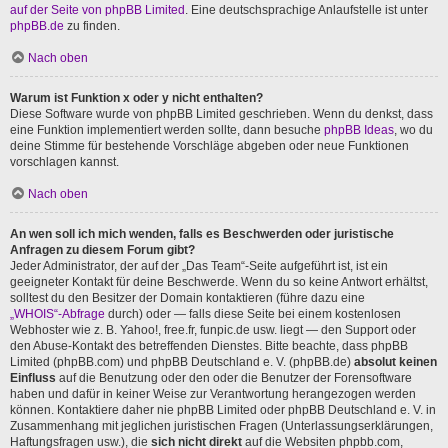
auf der Seite von phpBB Limited
. Eine deutschsprachige Anlaufstelle ist unter
phpBB.de
zu finden.
Nach oben
Warum ist Funktion x oder y nicht enthalten?
Diese Software wurde von phpBB Limited geschrieben. Wenn du denkst, dass
eine Funktion implementiert werden sollte, dann besuche
phpBB Ideas
, wo du
deine Stimme für bestehende Vorschläge abgeben oder neue Funktionen
vorschlagen kannst.
Nach oben
An wen soll ich mich wenden, falls es Beschwerden oder juristische
Anfragen zu diesem Forum gibt?
Jeder Administrator, der auf der „Das Team“-Seite aufgeführt ist, ist ein
geeigneter Kontakt für deine Beschwerde. Wenn du so keine Antwort erhältst,
solltest du den Besitzer der Domain kontaktieren (führe dazu eine
„WHOIS“-Abfrage
durch) oder — falls diese Seite bei einem kostenlosen
Webhoster wie z. B. Yahoo!, free.fr, funpic.de usw. liegt — den Support oder
den Abuse-Kontakt des betreffenden Dienstes. Bitte beachte, dass phpBB
Limited (phpBB.com) und phpBB Deutschland e. V. (phpBB.de)
absolut keinen
Einfluss
auf die Benutzung oder den oder die Benutzer der Forensoftware
haben und dafür in keiner Weise zur Verantwortung herangezogen werden
können. Kontaktiere daher nie phpBB Limited oder phpBB Deutschland e. V. in
Zusammenhang mit jeglichen juristischen Fragen (Unterlassungserklärungen,
Haftungsfragen usw.), die
sich nicht direkt
auf die Websiten phpbb.com,