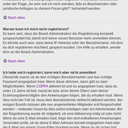
unter der Frage „An wen soll ich mich wenden, falls es Beschwerden oder
juristische Anfragen zu diesem Forum gibt?“ behandelt werden.
Nach oben
Warum kann ich mich nicht registrieren?
Es kann sein, dass die Board-Administration die Registrierung komplett
ausgeschaltet hat, damit sich keine neuen Benutzer mehr anmelden können.
Es könnte auch sein, dass deine IP-Adresse oder der Benutzername, mit dem
du dich registrieren möchtest, gesperrt wurden. Um Hilfe zu erhalten, wende
dich an die Board-Administration.
Nach oben
Ich habe mich registriert, kann mich aber nicht anmelden!
Überprüfe zuerst, ob du den richtigen Benutzernamen und das richtige
Passwort eingegeben hast. Wenn diese stimmen, dann gibt es zwei
Möglichkeiten. Wenn
COPPA
aktiviert ist und du angegeben hast, dass du
unter 13 Jahre alt bist, musst du bzw. einer deiner Eltern oder deiner
Erziehungsberechtigten den Anweisungen folgen, die du erhalten hast. Wenn
dies nicht der Fall ist, muss dein Benutzerkonto vielleicht aktiviert werden. Bei
einigen Boards müssen alle neu angemeldeten Mitglieder erst freigeschaltet
werden – entweder musst du dies selbst erledigen oder ein Administrator. Bei
der Registrierung wurde dir mitgeteilt, ob eine Aktivierung nötig ist oder nicht.
Wenn du eine E-Mail erhalten hast, folge den dort enthaltenen Anweisungen.
Ansonsten prüfe, ob du deine E-Mail-Adresse korrekt eingegeben hast oder
die E-Mail von einem Spam-Filter blockiert wurde. Wenn du dir sicher bist,