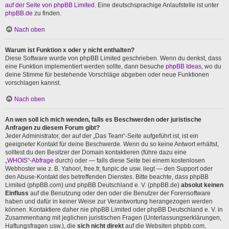
auf der Seite von phpBB Limited
. Eine deutschsprachige Anlaufstelle ist unter
phpBB.de
zu finden.
Nach oben
Warum ist Funktion x oder y nicht enthalten?
Diese Software wurde von phpBB Limited geschrieben. Wenn du denkst, dass
eine Funktion implementiert werden sollte, dann besuche
phpBB Ideas
, wo du
deine Stimme für bestehende Vorschläge abgeben oder neue Funktionen
vorschlagen kannst.
Nach oben
An wen soll ich mich wenden, falls es Beschwerden oder juristische
Anfragen zu diesem Forum gibt?
Jeder Administrator, der auf der „Das Team“-Seite aufgeführt ist, ist ein
geeigneter Kontakt für deine Beschwerde. Wenn du so keine Antwort erhältst,
solltest du den Besitzer der Domain kontaktieren (führe dazu eine
„WHOIS“-Abfrage
durch) oder — falls diese Seite bei einem kostenlosen
Webhoster wie z. B. Yahoo!, free.fr, funpic.de usw. liegt — den Support oder
den Abuse-Kontakt des betreffenden Dienstes. Bitte beachte, dass phpBB
Limited (phpBB.com) und phpBB Deutschland e. V. (phpBB.de)
absolut keinen
Einfluss
auf die Benutzung oder den oder die Benutzer der Forensoftware
haben und dafür in keiner Weise zur Verantwortung herangezogen werden
können. Kontaktiere daher nie phpBB Limited oder phpBB Deutschland e. V. in
Zusammenhang mit jeglichen juristischen Fragen (Unterlassungserklärungen,
Haftungsfragen usw.), die
sich nicht direkt
auf die Websiten phpbb.com,