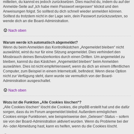
mitteilen, du kannst es jedoch zurücksetzen. Dies machst du, indem du auf der
Anmelde-Seite auf „Ich habe mein Passwort vergessen“ klickst und den
Anweisungen folgst. So solltest du dich schnell wieder anmelden können.
Solltest du trotzdem nicht in der Lage sein, dein Passwort zurückzusetzen, so
wende dich an die Board-Administration.
Nach oben
Warum werde ich automatisch abgemeldet?
Wenn du beim Anmelden das Kontrollkästchen „Angemeldet bleiben“ nicht
auswählst, wirst du nur für eine Sitzung angemeldet. Dies verhindert den
Missbrauch deines Benutzerkontos durch einen Dritten. Um angemeldet zu
bleiben, kannst du das Kästchen „Angemeldet bleiben“ beim Anmelden
auswählen. Dies ist nicht empfehlenswert, wenn du dich an einem öffentlichen
Computer, zum Beispiel in einem Internetcafé, befindest. Wenn diese Option
nicht zur Verfügung steht, dann wurde sie vermutlich von der Board-
Administration ausgeschaltet.
Nach oben
Wozu ist die Funktion „Alle Cookies löschen“?
„Alle Cookies löschen“ löscht die Cookies, die phpBB erstellt hat und die dafür
sorgen, dass du im Forum angemeldet bleibst. Außerdem ermöglichen
Cookies einige Funktionen, wie beispielsweise den „Gelesen“-Status – sofern
sie von der Board-Administration aktiviert wurden. Wenn du Probleme bei der
An- oder Abmeldung hast, kann es helfen, wenn du die Cookies löscht.