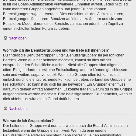
in für die Board-Administration verwaltbare Einheiten aufteilt. Jedes Mitglied
kann mehreren Gruppen angehören und jeder Gruppe können
Berechtigungen zugeteilt werden. Dies erleichtert es den Administratoren,
Berechtigungen für mehrere Benutzer auf einmal zu ändern und sie zum
Beispiel zu Moderatoren eines Bereichs zu machen oder ihnen Zugriff zu
einem nichtöffentlichen Forum zu geben.
Nach oben
Wo finde ich die Benutzergruppen und wie trete ich ihnen bei?
Du findest die Benutzergruppen unter „Benutzergruppen“ im persönlichen
Bereich. Wenn du einer beitreten möchtest, kannst du dies mit der
entsprechenden Schaltfläche machen. Nicht alle Gruppen sind allgemein
offen. Einige erfordern erst eine Freischaltung, andere können geschlossen
sein und weitere sogar versteckt. Wenn die Gruppe offen ist, kannst du ihr
einfach durch die entsprechende Funktion beitreten; verlangt die Gruppe eine
Freischaltung, so kannst du dich für sie bewerben. Ein Gruppenleiter muss
daraufhin deinen Antrag annehmen. Er könnte fragen, warum du in die Gruppe
aufgenommen werden möchtest. Bitte belästige keinen Gruppenleiter, wenn er
dich ablehnt, er wird einen Grund dafür haben.
Nach oben
Wie werde ich Gruppenleiter?
Der Leiter einer Gruppe wird normalerweise durch die Board-Administration
festgelegt, wenn die Gruppe erstellt wird. Wenn du eine eigene
Benutzergruppe erstellen möchtest, dann solltest du einen Administrator