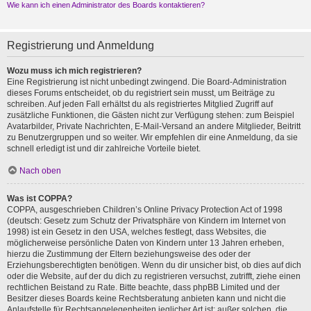
Wie kann ich einen Administrator des Boards kontaktieren?
Registrierung und Anmeldung
Wozu muss ich mich registrieren?
Eine Registrierung ist nicht unbedingt zwingend. Die Board-Administration
dieses Forums entscheidet, ob du registriert sein musst, um Beiträge zu
schreiben. Auf jeden Fall erhältst du als registriertes Mitglied Zugriff auf
zusätzliche Funktionen, die Gästen nicht zur Verfügung stehen: zum Beispiel
Avatarbilder, Private Nachrichten, E-Mail-Versand an andere Mitglieder, Beitritt
zu Benutzergruppen und so weiter. Wir empfehlen dir eine Anmeldung, da sie
schnell erledigt ist und dir zahlreiche Vorteile bietet.
Nach oben
Was ist COPPA?
COPPA, ausgeschrieben Children’s Online Privacy Protection Act of 1998
(deutsch: Gesetz zum Schutz der Privatsphäre von Kindern im Internet von
1998) ist ein Gesetz in den USA, welches festlegt, dass Websites, die
möglicherweise persönliche Daten von Kindern unter 13 Jahren erheben,
hierzu die Zustimmung der Eltern beziehungsweise des oder der
Erziehungsberechtigten benötigen. Wenn du dir unsicher bist, ob dies auf dich
oder die Website, auf der du dich zu registrieren versuchst, zutrifft, ziehe einen
rechtlichen Beistand zu Rate. Bitte beachte, dass phpBB Limited und der
Besitzer dieses Boards keine Rechtsberatung anbieten kann und nicht die
Anlaufstelle für Rechtsangelegenheiten jeglicher Art ist; außer solchen, die