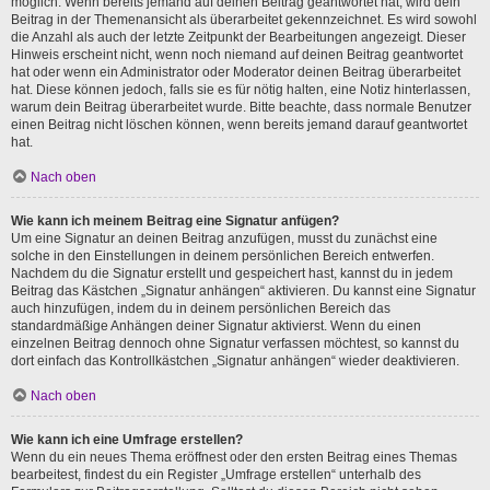
möglich. Wenn bereits jemand auf deinen Beitrag geantwortet hat, wird dein
Beitrag in der Themenansicht als überarbeitet gekennzeichnet. Es wird sowohl
die Anzahl als auch der letzte Zeitpunkt der Bearbeitungen angezeigt. Dieser
Hinweis erscheint nicht, wenn noch niemand auf deinen Beitrag geantwortet
hat oder wenn ein Administrator oder Moderator deinen Beitrag überarbeitet
hat. Diese können jedoch, falls sie es für nötig halten, eine Notiz hinterlassen,
warum dein Beitrag überarbeitet wurde. Bitte beachte, dass normale Benutzer
einen Beitrag nicht löschen können, wenn bereits jemand darauf geantwortet
hat.
Nach oben
Wie kann ich meinem Beitrag eine Signatur anfügen?
Um eine Signatur an deinen Beitrag anzufügen, musst du zunächst eine
solche in den Einstellungen in deinem persönlichen Bereich entwerfen.
Nachdem du die Signatur erstellt und gespeichert hast, kannst du in jedem
Beitrag das Kästchen „Signatur anhängen“ aktivieren. Du kannst eine Signatur
auch hinzufügen, indem du in deinem persönlichen Bereich das
standardmäßige Anhängen deiner Signatur aktivierst. Wenn du einen
einzelnen Beitrag dennoch ohne Signatur verfassen möchtest, so kannst du
dort einfach das Kontrollkästchen „Signatur anhängen“ wieder deaktivieren.
Nach oben
Wie kann ich eine Umfrage erstellen?
Wenn du ein neues Thema eröffnest oder den ersten Beitrag eines Themas
bearbeitest, findest du ein Register „Umfrage erstellen“ unterhalb des