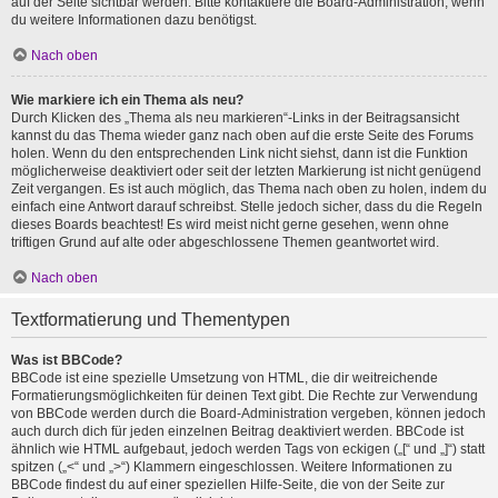
auf der Seite sichtbar werden. Bitte kontaktiere die Board-Administration, wenn
du weitere Informationen dazu benötigst.
Nach oben
Wie markiere ich ein Thema als neu?
Durch Klicken des „Thema als neu markieren“-Links in der Beitragsansicht
kannst du das Thema wieder ganz nach oben auf die erste Seite des Forums
holen. Wenn du den entsprechenden Link nicht siehst, dann ist die Funktion
möglicherweise deaktiviert oder seit der letzten Markierung ist nicht genügend
Zeit vergangen. Es ist auch möglich, das Thema nach oben zu holen, indem du
einfach eine Antwort darauf schreibst. Stelle jedoch sicher, dass du die Regeln
dieses Boards beachtest! Es wird meist nicht gerne gesehen, wenn ohne
triftigen Grund auf alte oder abgeschlossene Themen geantwortet wird.
Nach oben
Textformatierung und Thementypen
Was ist BBCode?
BBCode ist eine spezielle Umsetzung von HTML, die dir weitreichende
Formatierungsmöglichkeiten für deinen Text gibt. Die Rechte zur Verwendung
von BBCode werden durch die Board-Administration vergeben, können jedoch
auch durch dich für jeden einzelnen Beitrag deaktiviert werden. BBCode ist
ähnlich wie HTML aufgebaut, jedoch werden Tags von eckigen („[“ und „]“) statt
spitzen („<“ und „>“) Klammern eingeschlossen. Weitere Informationen zu
BBCode findest du auf einer speziellen Hilfe-Seite, die von der Seite zur