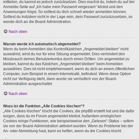
mitteilen, du kannst es jedoch zurücksetzen. Dies machst du, indem du auf der
Anmelde-Seite auf „Ich habe mein Passwort vergessen“ klickst und den
Anweisungen folgst. So solltest du dich schnell wieder anmelden können.
Solltest du trotzdem nicht in der Lage sein, dein Passwort zurückzusetzen, so
wende dich an die Board-Administration.
Nach oben
Warum werde ich automatisch abgemeldet?
Wenn du beim Anmelden das Kontrollkästchen „Angemeldet bleiben“ nicht
auswählst, wirst du nur für eine Sitzung angemeldet. Dies verhindert den
Missbrauch deines Benutzerkontos durch einen Dritten. Um angemeldet zu
bleiben, kannst du das Kästchen „Angemeldet bleiben“ beim Anmelden
auswählen. Dies ist nicht empfehlenswert, wenn du dich an einem öffentlichen
Computer, zum Beispiel in einem Internetcafé, befindest. Wenn diese Option
nicht zur Verfügung steht, dann wurde sie vermutlich von der Board-
Administration ausgeschaltet.
Nach oben
Wozu ist die Funktion „Alle Cookies löschen“?
„Alle Cookies löschen“ löscht die Cookies, die phpBB erstellt hat und die dafür
sorgen, dass du im Forum angemeldet bleibst. Außerdem ermöglichen
Cookies einige Funktionen, wie beispielsweise den „Gelesen“-Status – sofern
sie von der Board-Administration aktiviert wurden. Wenn du Probleme bei der
An- oder Abmeldung hast, kann es helfen, wenn du die Cookies löscht.