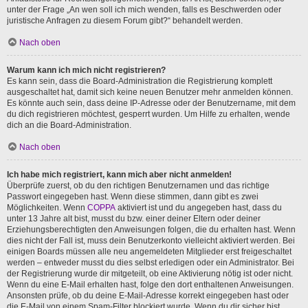
unter der Frage „An wen soll ich mich wenden, falls es Beschwerden oder
juristische Anfragen zu diesem Forum gibt?“ behandelt werden.
Nach oben
Warum kann ich mich nicht registrieren?
Es kann sein, dass die Board-Administration die Registrierung komplett
ausgeschaltet hat, damit sich keine neuen Benutzer mehr anmelden können.
Es könnte auch sein, dass deine IP-Adresse oder der Benutzername, mit dem
du dich registrieren möchtest, gesperrt wurden. Um Hilfe zu erhalten, wende
dich an die Board-Administration.
Nach oben
Ich habe mich registriert, kann mich aber nicht anmelden!
Überprüfe zuerst, ob du den richtigen Benutzernamen und das richtige
Passwort eingegeben hast. Wenn diese stimmen, dann gibt es zwei
Möglichkeiten. Wenn
COPPA
aktiviert ist und du angegeben hast, dass du
unter 13 Jahre alt bist, musst du bzw. einer deiner Eltern oder deiner
Erziehungsberechtigten den Anweisungen folgen, die du erhalten hast. Wenn
dies nicht der Fall ist, muss dein Benutzerkonto vielleicht aktiviert werden. Bei
einigen Boards müssen alle neu angemeldeten Mitglieder erst freigeschaltet
werden – entweder musst du dies selbst erledigen oder ein Administrator. Bei
der Registrierung wurde dir mitgeteilt, ob eine Aktivierung nötig ist oder nicht.
Wenn du eine E-Mail erhalten hast, folge den dort enthaltenen Anweisungen.
Ansonsten prüfe, ob du deine E-Mail-Adresse korrekt eingegeben hast oder
die E-Mail von einem Spam-Filter blockiert wurde. Wenn du dir sicher bist,