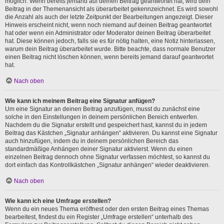
möglich. Wenn bereits jemand auf deinen Beitrag geantwortet hat, wird dein
Beitrag in der Themenansicht als überarbeitet gekennzeichnet. Es wird sowohl
die Anzahl als auch der letzte Zeitpunkt der Bearbeitungen angezeigt. Dieser
Hinweis erscheint nicht, wenn noch niemand auf deinen Beitrag geantwortet
hat oder wenn ein Administrator oder Moderator deinen Beitrag überarbeitet
hat. Diese können jedoch, falls sie es für nötig halten, eine Notiz hinterlassen,
warum dein Beitrag überarbeitet wurde. Bitte beachte, dass normale Benutzer
einen Beitrag nicht löschen können, wenn bereits jemand darauf geantwortet
hat.
Nach oben
Wie kann ich meinem Beitrag eine Signatur anfügen?
Um eine Signatur an deinen Beitrag anzufügen, musst du zunächst eine
solche in den Einstellungen in deinem persönlichen Bereich entwerfen.
Nachdem du die Signatur erstellt und gespeichert hast, kannst du in jedem
Beitrag das Kästchen „Signatur anhängen“ aktivieren. Du kannst eine Signatur
auch hinzufügen, indem du in deinem persönlichen Bereich das
standardmäßige Anhängen deiner Signatur aktivierst. Wenn du einen
einzelnen Beitrag dennoch ohne Signatur verfassen möchtest, so kannst du
dort einfach das Kontrollkästchen „Signatur anhängen“ wieder deaktivieren.
Nach oben
Wie kann ich eine Umfrage erstellen?
Wenn du ein neues Thema eröffnest oder den ersten Beitrag eines Themas
bearbeitest, findest du ein Register „Umfrage erstellen“ unterhalb des