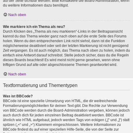
auf der Seite sichtbar werden. Bitte kontaktiere die Board-Administration, wenn
du weitere Informationen dazu benötigst.
Nach oben
Wie markiere ich ein Thema als neu?
Durch Klicken des „Thema als neu markieren“-Links in der Beitragsansicht
kannst du das Thema wieder ganz nach oben auf die erste Seite des Forums
holen. Wenn du den entsprechenden Link nicht siehst, dann ist die Funktion
möglicherweise deaktiviert oder seit der letzten Markierung ist nicht genügend
Zeit vergangen. Es ist auch möglich, das Thema nach oben zu holen, indem du
einfach eine Antwort darauf schreibst. Stelle jedoch sicher, dass du die Regeln
dieses Boards beachtest! Es wird meist nicht gerne gesehen, wenn ohne
triftigen Grund auf alte oder abgeschlossene Themen geantwortet wird.
Nach oben
Textformatierung und Thementypen
Was ist BBCode?
BBCode ist eine spezielle Umsetzung von HTML, die dir weitreichende
Formatierungsmöglichkeiten für deinen Text gibt. Die Rechte zur Verwendung
von BBCode werden durch die Board-Administration vergeben, können jedoch
auch durch dich für jeden einzelnen Beitrag deaktiviert werden. BBCode ist
ähnlich wie HTML aufgebaut, jedoch werden Tags von eckigen („[“ und „]“) statt
spitzen („<“ und „>“) Klammern eingeschlossen. Weitere Informationen zu
BBCode findest du auf einer speziellen Hilfe-Seite, die von der Seite zur