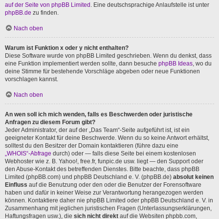
auf der Seite von phpBB Limited
. Eine deutschsprachige Anlaufstelle ist unter
phpBB.de
zu finden.
Nach oben
Warum ist Funktion x oder y nicht enthalten?
Diese Software wurde von phpBB Limited geschrieben. Wenn du denkst, dass
eine Funktion implementiert werden sollte, dann besuche
phpBB Ideas
, wo du
deine Stimme für bestehende Vorschläge abgeben oder neue Funktionen
vorschlagen kannst.
Nach oben
An wen soll ich mich wenden, falls es Beschwerden oder juristische
Anfragen zu diesem Forum gibt?
Jeder Administrator, der auf der „Das Team“-Seite aufgeführt ist, ist ein
geeigneter Kontakt für deine Beschwerde. Wenn du so keine Antwort erhältst,
solltest du den Besitzer der Domain kontaktieren (führe dazu eine
„WHOIS“-Abfrage
durch) oder — falls diese Seite bei einem kostenlosen
Webhoster wie z. B. Yahoo!, free.fr, funpic.de usw. liegt — den Support oder
den Abuse-Kontakt des betreffenden Dienstes. Bitte beachte, dass phpBB
Limited (phpBB.com) und phpBB Deutschland e. V. (phpBB.de)
absolut keinen
Einfluss
auf die Benutzung oder den oder die Benutzer der Forensoftware
haben und dafür in keiner Weise zur Verantwortung herangezogen werden
können. Kontaktiere daher nie phpBB Limited oder phpBB Deutschland e. V. in
Zusammenhang mit jeglichen juristischen Fragen (Unterlassungserklärungen,
Haftungsfragen usw.), die
sich nicht direkt
auf die Websiten phpbb.com,