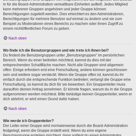
in für die Board-Administration verwaltbare Einheiten aufteilt. Jedes Mitglied
kann mehreren Gruppen angehören und jeder Gruppe können
Berechtigungen zugeteilt werden. Dies erleichtert es den Administratoren,
Berechtigungen für mehrere Benutzer auf einmal zu ändern und sie zum
Beispiel zu Moderatoren eines Bereichs zu machen oder ihnen Zugriff zu
einem nichtöffentlichen Forum zu geben.
Nach oben
Wo finde ich die Benutzergruppen und wie trete ich ihnen bei?
Du findest die Benutzergruppen unter „Benutzergruppen“ im persönlichen
Bereich. Wenn du einer beitreten möchtest, kannst du dies mit der
entsprechenden Schaltfläche machen. Nicht alle Gruppen sind allgemein
offen. Einige erfordern erst eine Freischaltung, andere können geschlossen
sein und weitere sogar versteckt. Wenn die Gruppe offen ist, kannst du ihr
einfach durch die entsprechende Funktion beitreten; verlangt die Gruppe eine
Freischaltung, so kannst du dich für sie bewerben. Ein Gruppenleiter muss
daraufhin deinen Antrag annehmen. Er könnte fragen, warum du in die Gruppe
aufgenommen werden möchtest. Bitte belästige keinen Gruppenleiter, wenn er
dich ablehnt, er wird einen Grund dafür haben.
Nach oben
Wie werde ich Gruppenleiter?
Der Leiter einer Gruppe wird normalerweise durch die Board-Administration
festgelegt, wenn die Gruppe erstellt wird. Wenn du eine eigene
Benutzergruppe erstellen möchtest, dann solltest du einen Administrator