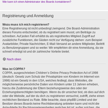
Wie kann ich einen Administrator des Boards kontaktieren?
Registrierung und Anmeldung
Wozu muss ich mich registrieren?
Eine Registrierung ist nicht unbedingt zwingend. Die Board-Administration
dieses Forums entscheidet, ob du registriert sein musst, um Beiträge zu
schreiben. Auf jeden Fall erhältst du als registriertes Mitglied Zugriff auf
zusätzliche Funktionen, die Gästen nicht zur Verfügung stehen: zum Beispiel
Avatarbilder, Private Nachrichten, E-Mail-Versand an andere Mitglieder, Beitritt
zu Benutzergruppen und so weiter. Wir empfehlen dir eine Anmeldung, da sie
schnell erledigt ist und dir zahlreiche Vorteile bietet.
Nach oben
Was ist COPPA?
COPPA, ausgeschrieben Children’s Online Privacy Protection Act of 1998
(deutsch: Gesetz zum Schutz der Privatsphäre von Kindern im Internet von
1998) ist ein Gesetz in den USA, welches festlegt, dass Websites, die
möglicherweise persönliche Daten von Kindern unter 13 Jahren erheben,
hierzu die Zustimmung der Eltern beziehungsweise des oder der
Erziehungsberechtigten benötigen. Wenn du dir unsicher bist, ob dies auf dich
oder die Website, auf der du dich zu registrieren versuchst, zutrifft, ziehe einen
rechtlichen Beistand zu Rate. Bitte beachte, dass phpBB Limited und der
Besitzer dieses Boards keine Rechtsberatung anbieten kann und nicht die
Anlaufstelle für Rechtsangelegenheiten jeglicher Art ist; außer solchen, die