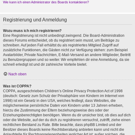
Wie kann ich einen Administrator des Boards kontaktieren?
Registrierung und Anmeldung
Wozu muss ich mich registrieren?
Eine Registrierung ist nicht unbedingt zwingend. Die Board-Administration
dieses Forums entscheidet, ob du registriert sein musst, um Beiträge zu
schreiben. Auf jeden Fall erhältst du als registriertes Mitglied Zugriff auf
zusätzliche Funktionen, die Gästen nicht zur Verfügung stehen: zum Beispiel
Avatarbilder, Private Nachrichten, E-Mail-Versand an andere Mitglieder, Beitritt
zu Benutzergruppen und so weiter. Wir empfehlen dir eine Anmeldung, da sie
schnell erledigt ist und dir zahlreiche Vorteile bietet.
Nach oben
Was ist COPPA?
COPPA, ausgeschrieben Children’s Online Privacy Protection Act of 1998
(deutsch: Gesetz zum Schutz der Privatsphäre von Kindern im Internet von
1998) ist ein Gesetz in den USA, welches festlegt, dass Websites, die
möglicherweise persönliche Daten von Kindern unter 13 Jahren erheben,
hierzu die Zustimmung der Eltern beziehungsweise des oder der
Erziehungsberechtigten benötigen. Wenn du dir unsicher bist, ob dies auf dich
oder die Website, auf der du dich zu registrieren versuchst, zutrifft, ziehe einen
rechtlichen Beistand zu Rate. Bitte beachte, dass phpBB Limited und der
Besitzer dieses Boards keine Rechtsberatung anbieten kann und nicht die
Anlaufstelle für Rechtsangelegenheiten jeglicher Art ist; außer solchen, die