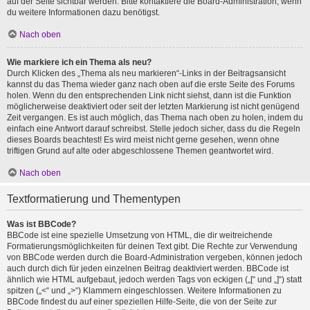
auf der Seite sichtbar werden. Bitte kontaktiere die Board-Administration, wenn
du weitere Informationen dazu benötigst.
Nach oben
Wie markiere ich ein Thema als neu?
Durch Klicken des „Thema als neu markieren“-Links in der Beitragsansicht
kannst du das Thema wieder ganz nach oben auf die erste Seite des Forums
holen. Wenn du den entsprechenden Link nicht siehst, dann ist die Funktion
möglicherweise deaktiviert oder seit der letzten Markierung ist nicht genügend
Zeit vergangen. Es ist auch möglich, das Thema nach oben zu holen, indem du
einfach eine Antwort darauf schreibst. Stelle jedoch sicher, dass du die Regeln
dieses Boards beachtest! Es wird meist nicht gerne gesehen, wenn ohne
triftigen Grund auf alte oder abgeschlossene Themen geantwortet wird.
Nach oben
Textformatierung und Thementypen
Was ist BBCode?
BBCode ist eine spezielle Umsetzung von HTML, die dir weitreichende
Formatierungsmöglichkeiten für deinen Text gibt. Die Rechte zur Verwendung
von BBCode werden durch die Board-Administration vergeben, können jedoch
auch durch dich für jeden einzelnen Beitrag deaktiviert werden. BBCode ist
ähnlich wie HTML aufgebaut, jedoch werden Tags von eckigen („[“ und „]“) statt
spitzen („<“ und „>“) Klammern eingeschlossen. Weitere Informationen zu
BBCode findest du auf einer speziellen Hilfe-Seite, die von der Seite zur