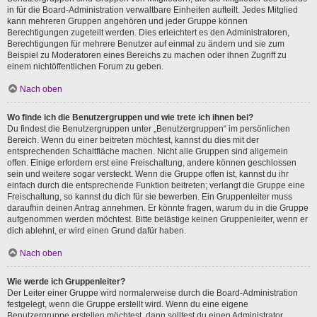
in für die Board-Administration verwaltbare Einheiten aufteilt. Jedes Mitglied
kann mehreren Gruppen angehören und jeder Gruppe können
Berechtigungen zugeteilt werden. Dies erleichtert es den Administratoren,
Berechtigungen für mehrere Benutzer auf einmal zu ändern und sie zum
Beispiel zu Moderatoren eines Bereichs zu machen oder ihnen Zugriff zu
einem nichtöffentlichen Forum zu geben.
Nach oben
Wo finde ich die Benutzergruppen und wie trete ich ihnen bei?
Du findest die Benutzergruppen unter „Benutzergruppen“ im persönlichen
Bereich. Wenn du einer beitreten möchtest, kannst du dies mit der
entsprechenden Schaltfläche machen. Nicht alle Gruppen sind allgemein
offen. Einige erfordern erst eine Freischaltung, andere können geschlossen
sein und weitere sogar versteckt. Wenn die Gruppe offen ist, kannst du ihr
einfach durch die entsprechende Funktion beitreten; verlangt die Gruppe eine
Freischaltung, so kannst du dich für sie bewerben. Ein Gruppenleiter muss
daraufhin deinen Antrag annehmen. Er könnte fragen, warum du in die Gruppe
aufgenommen werden möchtest. Bitte belästige keinen Gruppenleiter, wenn er
dich ablehnt, er wird einen Grund dafür haben.
Nach oben
Wie werde ich Gruppenleiter?
Der Leiter einer Gruppe wird normalerweise durch die Board-Administration
festgelegt, wenn die Gruppe erstellt wird. Wenn du eine eigene
Benutzergruppe erstellen möchtest, dann solltest du einen Administrator