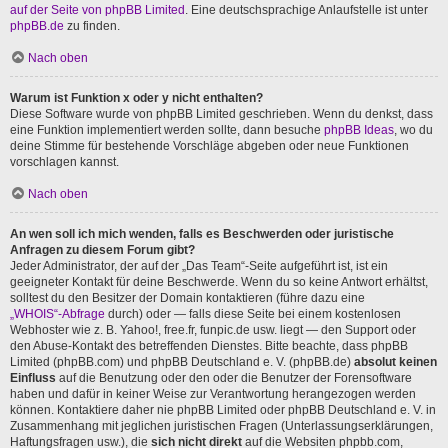
auf der Seite von phpBB Limited
. Eine deutschsprachige Anlaufstelle ist unter
phpBB.de
zu finden.
Nach oben
Warum ist Funktion x oder y nicht enthalten?
Diese Software wurde von phpBB Limited geschrieben. Wenn du denkst, dass
eine Funktion implementiert werden sollte, dann besuche
phpBB Ideas
, wo du
deine Stimme für bestehende Vorschläge abgeben oder neue Funktionen
vorschlagen kannst.
Nach oben
An wen soll ich mich wenden, falls es Beschwerden oder juristische
Anfragen zu diesem Forum gibt?
Jeder Administrator, der auf der „Das Team“-Seite aufgeführt ist, ist ein
geeigneter Kontakt für deine Beschwerde. Wenn du so keine Antwort erhältst,
solltest du den Besitzer der Domain kontaktieren (führe dazu eine
„WHOIS“-Abfrage
durch) oder — falls diese Seite bei einem kostenlosen
Webhoster wie z. B. Yahoo!, free.fr, funpic.de usw. liegt — den Support oder
den Abuse-Kontakt des betreffenden Dienstes. Bitte beachte, dass phpBB
Limited (phpBB.com) und phpBB Deutschland e. V. (phpBB.de)
absolut keinen
Einfluss
auf die Benutzung oder den oder die Benutzer der Forensoftware
haben und dafür in keiner Weise zur Verantwortung herangezogen werden
können. Kontaktiere daher nie phpBB Limited oder phpBB Deutschland e. V. in
Zusammenhang mit jeglichen juristischen Fragen (Unterlassungserklärungen,
Haftungsfragen usw.), die
sich nicht direkt
auf die Websiten phpbb.com,