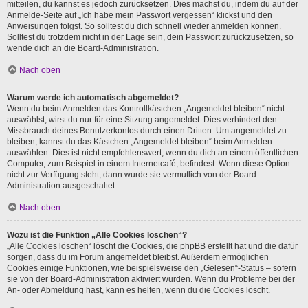
mitteilen, du kannst es jedoch zurücksetzen. Dies machst du, indem du auf der
Anmelde-Seite auf „Ich habe mein Passwort vergessen“ klickst und den
Anweisungen folgst. So solltest du dich schnell wieder anmelden können.
Solltest du trotzdem nicht in der Lage sein, dein Passwort zurückzusetzen, so
wende dich an die Board-Administration.
Nach oben
Warum werde ich automatisch abgemeldet?
Wenn du beim Anmelden das Kontrollkästchen „Angemeldet bleiben“ nicht
auswählst, wirst du nur für eine Sitzung angemeldet. Dies verhindert den
Missbrauch deines Benutzerkontos durch einen Dritten. Um angemeldet zu
bleiben, kannst du das Kästchen „Angemeldet bleiben“ beim Anmelden
auswählen. Dies ist nicht empfehlenswert, wenn du dich an einem öffentlichen
Computer, zum Beispiel in einem Internetcafé, befindest. Wenn diese Option
nicht zur Verfügung steht, dann wurde sie vermutlich von der Board-
Administration ausgeschaltet.
Nach oben
Wozu ist die Funktion „Alle Cookies löschen“?
„Alle Cookies löschen“ löscht die Cookies, die phpBB erstellt hat und die dafür
sorgen, dass du im Forum angemeldet bleibst. Außerdem ermöglichen
Cookies einige Funktionen, wie beispielsweise den „Gelesen“-Status – sofern
sie von der Board-Administration aktiviert wurden. Wenn du Probleme bei der
An- oder Abmeldung hast, kann es helfen, wenn du die Cookies löscht.