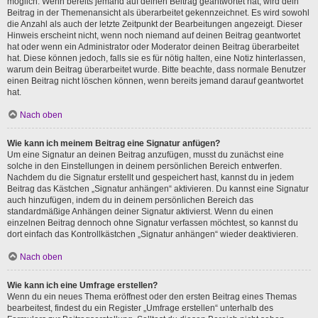
möglich. Wenn bereits jemand auf deinen Beitrag geantwortet hat, wird dein
Beitrag in der Themenansicht als überarbeitet gekennzeichnet. Es wird sowohl
die Anzahl als auch der letzte Zeitpunkt der Bearbeitungen angezeigt. Dieser
Hinweis erscheint nicht, wenn noch niemand auf deinen Beitrag geantwortet
hat oder wenn ein Administrator oder Moderator deinen Beitrag überarbeitet
hat. Diese können jedoch, falls sie es für nötig halten, eine Notiz hinterlassen,
warum dein Beitrag überarbeitet wurde. Bitte beachte, dass normale Benutzer
einen Beitrag nicht löschen können, wenn bereits jemand darauf geantwortet
hat.
Nach oben
Wie kann ich meinem Beitrag eine Signatur anfügen?
Um eine Signatur an deinen Beitrag anzufügen, musst du zunächst eine
solche in den Einstellungen in deinem persönlichen Bereich entwerfen.
Nachdem du die Signatur erstellt und gespeichert hast, kannst du in jedem
Beitrag das Kästchen „Signatur anhängen“ aktivieren. Du kannst eine Signatur
auch hinzufügen, indem du in deinem persönlichen Bereich das
standardmäßige Anhängen deiner Signatur aktivierst. Wenn du einen
einzelnen Beitrag dennoch ohne Signatur verfassen möchtest, so kannst du
dort einfach das Kontrollkästchen „Signatur anhängen“ wieder deaktivieren.
Nach oben
Wie kann ich eine Umfrage erstellen?
Wenn du ein neues Thema eröffnest oder den ersten Beitrag eines Themas
bearbeitest, findest du ein Register „Umfrage erstellen“ unterhalb des