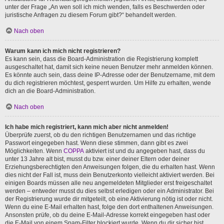
unter der Frage „An wen soll ich mich wenden, falls es Beschwerden oder
juristische Anfragen zu diesem Forum gibt?“ behandelt werden.
Nach oben
Warum kann ich mich nicht registrieren?
Es kann sein, dass die Board-Administration die Registrierung komplett
ausgeschaltet hat, damit sich keine neuen Benutzer mehr anmelden können.
Es könnte auch sein, dass deine IP-Adresse oder der Benutzername, mit dem
du dich registrieren möchtest, gesperrt wurden. Um Hilfe zu erhalten, wende
dich an die Board-Administration.
Nach oben
Ich habe mich registriert, kann mich aber nicht anmelden!
Überprüfe zuerst, ob du den richtigen Benutzernamen und das richtige
Passwort eingegeben hast. Wenn diese stimmen, dann gibt es zwei
Möglichkeiten. Wenn
COPPA
aktiviert ist und du angegeben hast, dass du
unter 13 Jahre alt bist, musst du bzw. einer deiner Eltern oder deiner
Erziehungsberechtigten den Anweisungen folgen, die du erhalten hast. Wenn
dies nicht der Fall ist, muss dein Benutzerkonto vielleicht aktiviert werden. Bei
einigen Boards müssen alle neu angemeldeten Mitglieder erst freigeschaltet
werden – entweder musst du dies selbst erledigen oder ein Administrator. Bei
der Registrierung wurde dir mitgeteilt, ob eine Aktivierung nötig ist oder nicht.
Wenn du eine E-Mail erhalten hast, folge den dort enthaltenen Anweisungen.
Ansonsten prüfe, ob du deine E-Mail-Adresse korrekt eingegeben hast oder
die E-Mail von einem Spam-Filter blockiert wurde. Wenn du dir sicher bist,