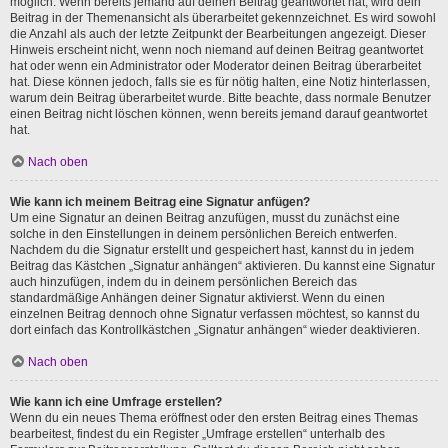
möglich. Wenn bereits jemand auf deinen Beitrag geantwortet hat, wird dein
Beitrag in der Themenansicht als überarbeitet gekennzeichnet. Es wird sowohl
die Anzahl als auch der letzte Zeitpunkt der Bearbeitungen angezeigt. Dieser
Hinweis erscheint nicht, wenn noch niemand auf deinen Beitrag geantwortet
hat oder wenn ein Administrator oder Moderator deinen Beitrag überarbeitet
hat. Diese können jedoch, falls sie es für nötig halten, eine Notiz hinterlassen,
warum dein Beitrag überarbeitet wurde. Bitte beachte, dass normale Benutzer
einen Beitrag nicht löschen können, wenn bereits jemand darauf geantwortet
hat.
Nach oben
Wie kann ich meinem Beitrag eine Signatur anfügen?
Um eine Signatur an deinen Beitrag anzufügen, musst du zunächst eine
solche in den Einstellungen in deinem persönlichen Bereich entwerfen.
Nachdem du die Signatur erstellt und gespeichert hast, kannst du in jedem
Beitrag das Kästchen „Signatur anhängen“ aktivieren. Du kannst eine Signatur
auch hinzufügen, indem du in deinem persönlichen Bereich das
standardmäßige Anhängen deiner Signatur aktivierst. Wenn du einen
einzelnen Beitrag dennoch ohne Signatur verfassen möchtest, so kannst du
dort einfach das Kontrollkästchen „Signatur anhängen“ wieder deaktivieren.
Nach oben
Wie kann ich eine Umfrage erstellen?
Wenn du ein neues Thema eröffnest oder den ersten Beitrag eines Themas
bearbeitest, findest du ein Register „Umfrage erstellen“ unterhalb des