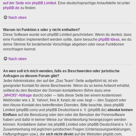
auf der Seite von phpBB Limited
. Eine deutschsprachige Anlaufstelle ist unter
phpBB.de
zu finden.
Nach oben
Warum ist Funktion x oder y nicht enthalten?
Diese Software wurde von phpBB Limited geschrieben. Wenn du denkst, dass
eine Funktion implementiert werden sollte, dann besuche
phpBB Ideas
, wo du
deine Stimme für bestehende Vorschläge abgeben oder neue Funktionen
vorschlagen kannst.
Nach oben
An wen soll ich mich wenden, falls es Beschwerden oder juristische
Anfragen zu diesem Forum gibt?
Jeder Administrator, der auf der „Das Team“-Seite aufgeführt ist, ist ein
geeigneter Kontakt für deine Beschwerde. Wenn du so keine Antwort erhältst,
solltest du den Besitzer der Domain kontaktieren (führe dazu eine
„WHOIS“-Abfrage
durch) oder — falls diese Seite bei einem kostenlosen
Webhoster wie z. B. Yahoo!, free.fr, funpic.de usw. liegt — den Support oder
den Abuse-Kontakt des betreffenden Dienstes. Bitte beachte, dass phpBB
Limited (phpBB.com) und phpBB Deutschland e. V. (phpBB.de)
absolut keinen
Einfluss
auf die Benutzung oder den oder die Benutzer der Forensoftware
haben und dafür in keiner Weise zur Verantwortung herangezogen werden
können. Kontaktiere daher nie phpBB Limited oder phpBB Deutschland e. V. in
Zusammenhang mit jeglichen juristischen Fragen (Unterlassungserklärungen,
Haftungsfragen usw.), die
sich nicht direkt
auf die Websiten phpbb.com,