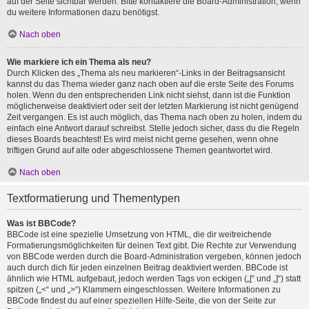
auf der Seite sichtbar werden. Bitte kontaktiere die Board-Administration, wenn
du weitere Informationen dazu benötigst.
Nach oben
Wie markiere ich ein Thema als neu?
Durch Klicken des „Thema als neu markieren“-Links in der Beitragsansicht
kannst du das Thema wieder ganz nach oben auf die erste Seite des Forums
holen. Wenn du den entsprechenden Link nicht siehst, dann ist die Funktion
möglicherweise deaktiviert oder seit der letzten Markierung ist nicht genügend
Zeit vergangen. Es ist auch möglich, das Thema nach oben zu holen, indem du
einfach eine Antwort darauf schreibst. Stelle jedoch sicher, dass du die Regeln
dieses Boards beachtest! Es wird meist nicht gerne gesehen, wenn ohne
triftigen Grund auf alte oder abgeschlossene Themen geantwortet wird.
Nach oben
Textformatierung und Thementypen
Was ist BBCode?
BBCode ist eine spezielle Umsetzung von HTML, die dir weitreichende
Formatierungsmöglichkeiten für deinen Text gibt. Die Rechte zur Verwendung
von BBCode werden durch die Board-Administration vergeben, können jedoch
auch durch dich für jeden einzelnen Beitrag deaktiviert werden. BBCode ist
ähnlich wie HTML aufgebaut, jedoch werden Tags von eckigen („[“ und „]“) statt
spitzen („<“ und „>“) Klammern eingeschlossen. Weitere Informationen zu
BBCode findest du auf einer speziellen Hilfe-Seite, die von der Seite zur