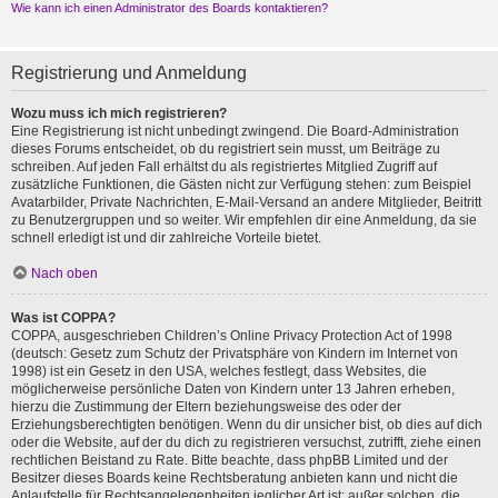
Wie kann ich einen Administrator des Boards kontaktieren?
Registrierung und Anmeldung
Wozu muss ich mich registrieren?
Eine Registrierung ist nicht unbedingt zwingend. Die Board-Administration
dieses Forums entscheidet, ob du registriert sein musst, um Beiträge zu
schreiben. Auf jeden Fall erhältst du als registriertes Mitglied Zugriff auf
zusätzliche Funktionen, die Gästen nicht zur Verfügung stehen: zum Beispiel
Avatarbilder, Private Nachrichten, E-Mail-Versand an andere Mitglieder, Beitritt
zu Benutzergruppen und so weiter. Wir empfehlen dir eine Anmeldung, da sie
schnell erledigt ist und dir zahlreiche Vorteile bietet.
Nach oben
Was ist COPPA?
COPPA, ausgeschrieben Children’s Online Privacy Protection Act of 1998
(deutsch: Gesetz zum Schutz der Privatsphäre von Kindern im Internet von
1998) ist ein Gesetz in den USA, welches festlegt, dass Websites, die
möglicherweise persönliche Daten von Kindern unter 13 Jahren erheben,
hierzu die Zustimmung der Eltern beziehungsweise des oder der
Erziehungsberechtigten benötigen. Wenn du dir unsicher bist, ob dies auf dich
oder die Website, auf der du dich zu registrieren versuchst, zutrifft, ziehe einen
rechtlichen Beistand zu Rate. Bitte beachte, dass phpBB Limited und der
Besitzer dieses Boards keine Rechtsberatung anbieten kann und nicht die
Anlaufstelle für Rechtsangelegenheiten jeglicher Art ist; außer solchen, die