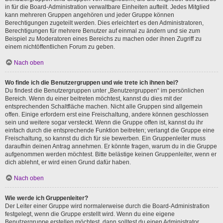
in für die Board-Administration verwaltbare Einheiten aufteilt. Jedes Mitglied
kann mehreren Gruppen angehören und jeder Gruppe können
Berechtigungen zugeteilt werden. Dies erleichtert es den Administratoren,
Berechtigungen für mehrere Benutzer auf einmal zu ändern und sie zum
Beispiel zu Moderatoren eines Bereichs zu machen oder ihnen Zugriff zu
einem nichtöffentlichen Forum zu geben.
Nach oben
Wo finde ich die Benutzergruppen und wie trete ich ihnen bei?
Du findest die Benutzergruppen unter „Benutzergruppen“ im persönlichen
Bereich. Wenn du einer beitreten möchtest, kannst du dies mit der
entsprechenden Schaltfläche machen. Nicht alle Gruppen sind allgemein
offen. Einige erfordern erst eine Freischaltung, andere können geschlossen
sein und weitere sogar versteckt. Wenn die Gruppe offen ist, kannst du ihr
einfach durch die entsprechende Funktion beitreten; verlangt die Gruppe eine
Freischaltung, so kannst du dich für sie bewerben. Ein Gruppenleiter muss
daraufhin deinen Antrag annehmen. Er könnte fragen, warum du in die Gruppe
aufgenommen werden möchtest. Bitte belästige keinen Gruppenleiter, wenn er
dich ablehnt, er wird einen Grund dafür haben.
Nach oben
Wie werde ich Gruppenleiter?
Der Leiter einer Gruppe wird normalerweise durch die Board-Administration
festgelegt, wenn die Gruppe erstellt wird. Wenn du eine eigene
Benutzergruppe erstellen möchtest, dann solltest du einen Administrator