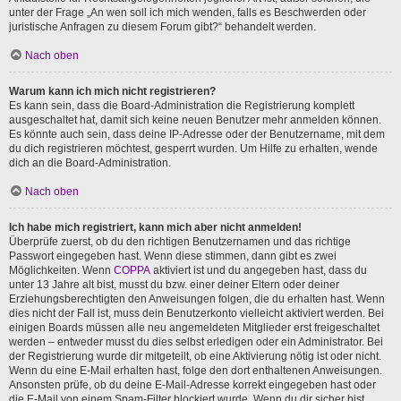
unter der Frage „An wen soll ich mich wenden, falls es Beschwerden oder
juristische Anfragen zu diesem Forum gibt?“ behandelt werden.
Nach oben
Warum kann ich mich nicht registrieren?
Es kann sein, dass die Board-Administration die Registrierung komplett
ausgeschaltet hat, damit sich keine neuen Benutzer mehr anmelden können.
Es könnte auch sein, dass deine IP-Adresse oder der Benutzername, mit dem
du dich registrieren möchtest, gesperrt wurden. Um Hilfe zu erhalten, wende
dich an die Board-Administration.
Nach oben
Ich habe mich registriert, kann mich aber nicht anmelden!
Überprüfe zuerst, ob du den richtigen Benutzernamen und das richtige
Passwort eingegeben hast. Wenn diese stimmen, dann gibt es zwei
Möglichkeiten. Wenn
COPPA
aktiviert ist und du angegeben hast, dass du
unter 13 Jahre alt bist, musst du bzw. einer deiner Eltern oder deiner
Erziehungsberechtigten den Anweisungen folgen, die du erhalten hast. Wenn
dies nicht der Fall ist, muss dein Benutzerkonto vielleicht aktiviert werden. Bei
einigen Boards müssen alle neu angemeldeten Mitglieder erst freigeschaltet
werden – entweder musst du dies selbst erledigen oder ein Administrator. Bei
der Registrierung wurde dir mitgeteilt, ob eine Aktivierung nötig ist oder nicht.
Wenn du eine E-Mail erhalten hast, folge den dort enthaltenen Anweisungen.
Ansonsten prüfe, ob du deine E-Mail-Adresse korrekt eingegeben hast oder
die E-Mail von einem Spam-Filter blockiert wurde. Wenn du dir sicher bist,