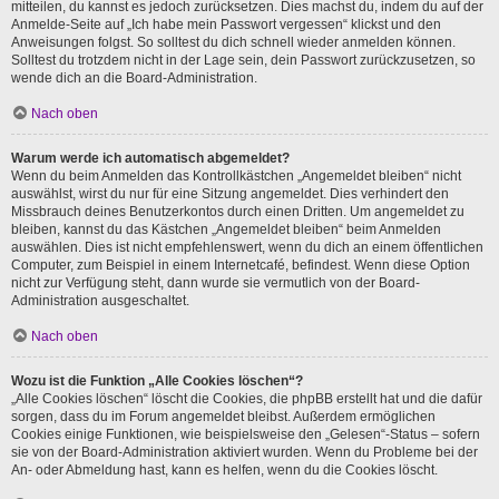
mitteilen, du kannst es jedoch zurücksetzen. Dies machst du, indem du auf der
Anmelde-Seite auf „Ich habe mein Passwort vergessen“ klickst und den
Anweisungen folgst. So solltest du dich schnell wieder anmelden können.
Solltest du trotzdem nicht in der Lage sein, dein Passwort zurückzusetzen, so
wende dich an die Board-Administration.
Nach oben
Warum werde ich automatisch abgemeldet?
Wenn du beim Anmelden das Kontrollkästchen „Angemeldet bleiben“ nicht
auswählst, wirst du nur für eine Sitzung angemeldet. Dies verhindert den
Missbrauch deines Benutzerkontos durch einen Dritten. Um angemeldet zu
bleiben, kannst du das Kästchen „Angemeldet bleiben“ beim Anmelden
auswählen. Dies ist nicht empfehlenswert, wenn du dich an einem öffentlichen
Computer, zum Beispiel in einem Internetcafé, befindest. Wenn diese Option
nicht zur Verfügung steht, dann wurde sie vermutlich von der Board-
Administration ausgeschaltet.
Nach oben
Wozu ist die Funktion „Alle Cookies löschen“?
„Alle Cookies löschen“ löscht die Cookies, die phpBB erstellt hat und die dafür
sorgen, dass du im Forum angemeldet bleibst. Außerdem ermöglichen
Cookies einige Funktionen, wie beispielsweise den „Gelesen“-Status – sofern
sie von der Board-Administration aktiviert wurden. Wenn du Probleme bei der
An- oder Abmeldung hast, kann es helfen, wenn du die Cookies löscht.