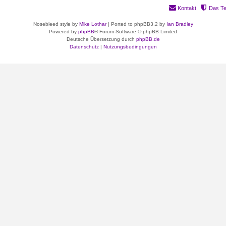
Kontakt
Das T
Nosebleed style by
Mike Lothar
| Ported to phpBB3.2 by
Ian Bradley
Powered by
phpBB
® Forum Software © phpBB Limited
Deutsche Übersetzung durch
phpBB.de
Datenschutz
|
Nutzungsbedingungen