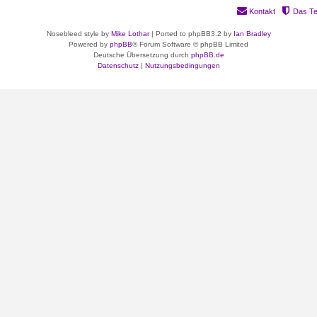
Kontakt
Das T
Nosebleed style by
Mike Lothar
| Ported to phpBB3.2 by
Ian Bradley
Powered by
phpBB
® Forum Software © phpBB Limited
Deutsche Übersetzung durch
phpBB.de
Datenschutz
|
Nutzungsbedingungen