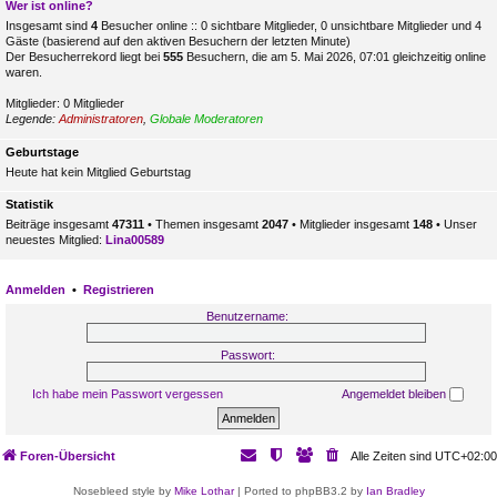
Wer ist online?
Insgesamt sind
4
Besucher online :: 0 sichtbare Mitglieder, 0 unsichtbare Mitglieder und 4
Gäste (basierend auf den aktiven Besuchern der letzten Minute)
Der Besucherrekord liegt bei
555
Besuchern, die am 5. Mai 2026, 07:01 gleichzeitig online
waren.
Mitglieder: 0 Mitglieder
Legende:
Administratoren
,
Globale Moderatoren
Geburtstage
Heute hat kein Mitglied Geburtstag
Statistik
Beiträge insgesamt
47311
• Themen insgesamt
2047
• Mitglieder insgesamt
148
• Unser
neuestes Mitglied:
Lina00589
Anmelden
•
Registrieren
Benutzername:
Passwort:
Ich habe mein Passwort vergessen
Angemeldet bleiben
Foren-Übersicht
Alle Zeiten sind
UTC+02:00
Nosebleed style by
Mike Lothar
| Ported to phpBB3.2 by
Ian Bradley