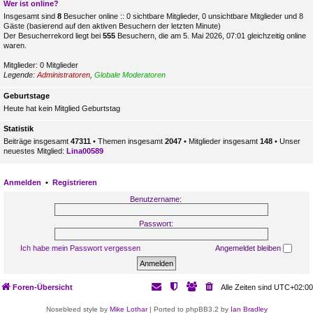
Wer ist online?
Insgesamt sind
8
Besucher online :: 0 sichtbare Mitglieder, 0 unsichtbare Mitglieder und 8
Gäste (basierend auf den aktiven Besuchern der letzten Minute)
Der Besucherrekord liegt bei
555
Besuchern, die am 5. Mai 2026, 07:01 gleichzeitig online
waren.
Mitglieder: 0 Mitglieder
Legende:
Administratoren
,
Globale Moderatoren
Geburtstage
Heute hat kein Mitglied Geburtstag
Statistik
Beiträge insgesamt
47311
• Themen insgesamt
2047
• Mitglieder insgesamt
148
• Unser
neuestes Mitglied:
Lina00589
Anmelden
•
Registrieren
Benutzername:
Passwort:
Ich habe mein Passwort vergessen
Angemeldet bleiben
Foren-Übersicht
Alle Zeiten sind
UTC+02:00
Nosebleed style by
Mike Lothar
| Ported to phpBB3.2 by
Ian Bradley