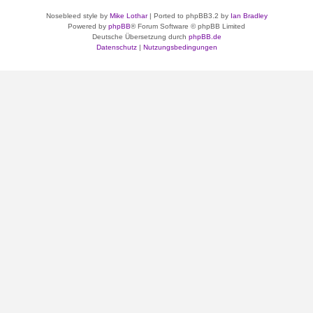
Nosebleed style by
Mike Lothar
| Ported to phpBB3.2 by
Ian Bradley
Powered by
phpBB
® Forum Software © phpBB Limited
Deutsche Übersetzung durch
phpBB.de
Datenschutz
|
Nutzungsbedingungen