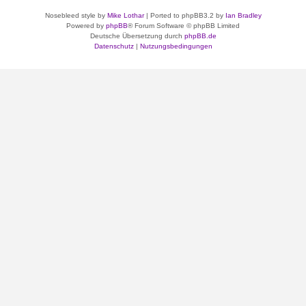
Nosebleed style by
Mike Lothar
| Ported to phpBB3.2 by
Ian Bradley
Powered by
phpBB
® Forum Software © phpBB Limited
Deutsche Übersetzung durch
phpBB.de
Datenschutz
|
Nutzungsbedingungen