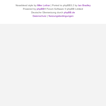
Nosebleed style by
Mike Lothar
| Ported to phpBB3.2 by
Ian Bradley
Powered by
phpBB
® Forum Software © phpBB Limited
Deutsche Übersetzung durch
phpBB.de
Datenschutz
|
Nutzungsbedingungen