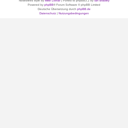
Nosebleed style by
Mike Lothar
| Ported to phpBB3.2 by
Ian Bradley
Powered by
phpBB
® Forum Software © phpBB Limited
Deutsche Übersetzung durch
phpBB.de
Datenschutz
|
Nutzungsbedingungen