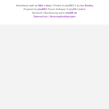
Nosebleed style by
Mike Lothar
| Ported to phpBB3.2 by
Ian Bradley
Powered by
phpBB
® Forum Software © phpBB Limited
Deutsche Übersetzung durch
phpBB.de
Datenschutz
|
Nutzungsbedingungen