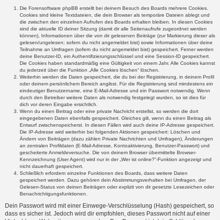
Die Forensoftware phpBB erstellt bei deinem Besuch des Boards mehrere Cookies.
Cookies sind kleine Textdateien, die dein Browser als temporäre Dateien ablegt und
die zwischen den einzelnen Aufrufen des Boards erhalten bleiben. In diesen Cookies
sind die aktuelle ID deiner Sitzung (damit dir alle Seitenaufrufe zugeordnet werden
können), Informationen über die von dir gelesenen Beiträge (zur Markierung dieser als
gelesen/ungelesen; sofern du nicht angemeldet bist) sowie Informationen über deine
Teilnahme an Umfragen (sofern du nicht angemeldet bist) gespeichert. Ferner werden
deine Benutzer-ID, ein Authentifizierungsschlüssel und eine Session-ID gespeichert.
Die Cookies haben standardmäßig eine Gültigkeit von einem Jahr. Alle Cookies kannst
du jederzeit über die Funktion „Alle Cookies löschen“ löschen.
Weiterhin werden die Daten gespeichert, die du bei der Registrierung, in deinem Profil
oder deinem persönlichem Bereich angibst. Für die Registrierung sind mindestens ein
eindeutiger Benutzername, eine E-Mail-Adresse und ein Passwort notwendig. Wenn
durch den Betreiber weitere Daten als notwendig festgelegt wurden, so ist dies für
dich vor deren Eingabe ersichtlich.
Wenn du einen Beitrag oder eine private Nachricht erstellst, so werden die dort
eingegebenen Daten ebenfalls gespeichert. Gleiches gilt, wenn du einen Beitrag als
Entwurf zwischenspeicherst. In diesen Fällen wird auch deine IP-Adresse gespeichert.
Die IP-Adresse wird weiterhin bei folgenden Aktionen gespeichert: Löschen und
Ändern von Beiträgen (dazu zählen Private Nachrichten und Umfragen), Änderungen
an zentralen Profildaten (E-Mail-Adresse, Kontoaktivierung, Benutzer-Passwort) und
gescheiterte Anmeldeversuche. Die von deinem Browser übermittelte Browser-
Kennzeichnung (User Agent) wird nur in der „Wer ist online?“-Funktion angezeigt und
nicht dauerhaft gespeichert.
Schließlich erfordern einzelne Funktionen des Boards, dass weitere Daten
gespeichert werden. Dazu gehören dein Abstimmungsverhalten bei Umfragen, der
Gelesen-Status von deinen Beiträgen oder explizit von dir gesetzte Lesezeichen oder
Benachrichtigungsfunktionen.
Dein Passwort wird mit einer Einwege-Verschlüsselung (Hash) gespeichert, so
dass es sicher ist. Jedoch wird dir empfohlen, dieses Passwort nicht auf einer