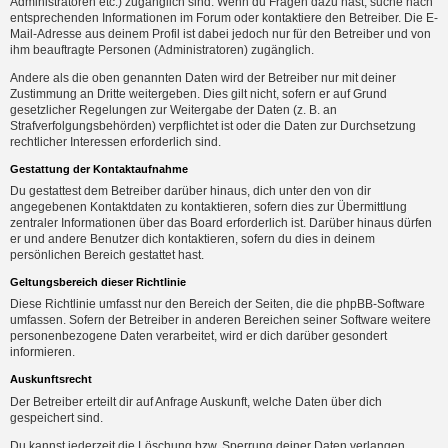
Administratoren etc.) zugänglich sind. Wenn du Fragen dazu hast, suche nach
entsprechenden Informationen im Forum oder kontaktiere den Betreiber. Die E-
Mail-Adresse aus deinem Profil ist dabei jedoch nur für den Betreiber und von
ihm beauftragte Personen (Administratoren) zugänglich.
Andere als die oben genannten Daten wird der Betreiber nur mit deiner
Zustimmung an Dritte weitergeben. Dies gilt nicht, sofern er auf Grund
gesetzlicher Regelungen zur Weitergabe der Daten (z. B. an
Strafverfolgungsbehörden) verpflichtet ist oder die Daten zur Durchsetzung
rechtlicher Interessen erforderlich sind.
Gestattung der Kontaktaufnahme
Du gestattest dem Betreiber darüber hinaus, dich unter den von dir
angegebenen Kontaktdaten zu kontaktieren, sofern dies zur Übermittlung
zentraler Informationen über das Board erforderlich ist. Darüber hinaus dürfen
er und andere Benutzer dich kontaktieren, sofern du dies in deinem
persönlichen Bereich gestattet hast.
Geltungsbereich dieser Richtlinie
Diese Richtlinie umfasst nur den Bereich der Seiten, die die phpBB-Software
umfassen. Sofern der Betreiber in anderen Bereichen seiner Software weitere
personenbezogene Daten verarbeitet, wird er dich darüber gesondert
informieren.
Auskunftsrecht
Der Betreiber erteilt dir auf Anfrage Auskunft, welche Daten über dich
gespeichert sind.
Du kannst jederzeit die Löschung bzw. Sperrung deiner Daten verlangen.