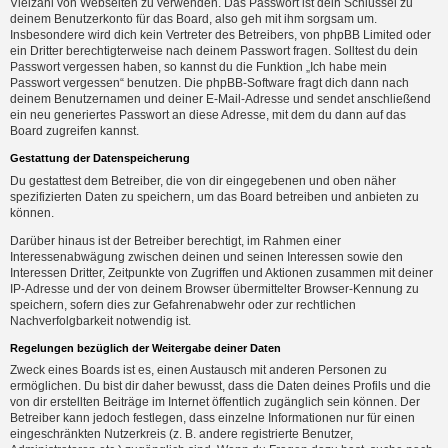
Vielzahl von Webseiten zu verwenden. Das Passwort ist dein Schlüssel zu
deinem Benutzerkonto für das Board, also geh mit ihm sorgsam um.
Insbesondere wird dich kein Vertreter des Betreibers, von phpBB Limited oder
ein Dritter berechtigterweise nach deinem Passwort fragen. Solltest du dein
Passwort vergessen haben, so kannst du die Funktion „Ich habe mein
Passwort vergessen“ benutzen. Die phpBB-Software fragt dich dann nach
deinem Benutzernamen und deiner E-Mail-Adresse und sendet anschließend
ein neu generiertes Passwort an diese Adresse, mit dem du dann auf das
Board zugreifen kannst.
Gestattung der Datenspeicherung
Du gestattest dem Betreiber, die von dir eingegebenen und oben näher
spezifizierten Daten zu speichern, um das Board betreiben und anbieten zu
können.
Darüber hinaus ist der Betreiber berechtigt, im Rahmen einer
Interessenabwägung zwischen deinen und seinen Interessen sowie den
Interessen Dritter, Zeitpunkte von Zugriffen und Aktionen zusammen mit deiner
IP-Adresse und der von deinem Browser übermittelter Browser-Kennung zu
speichern, sofern dies zur Gefahrenabwehr oder zur rechtlichen
Nachverfolgbarkeit notwendig ist.
Regelungen bezüglich der Weitergabe deiner Daten
Zweck eines Boards ist es, einen Austausch mit anderen Personen zu
ermöglichen. Du bist dir daher bewusst, dass die Daten deines Profils und die
von dir erstellten Beiträge im Internet öffentlich zugänglich sein können. Der
Betreiber kann jedoch festlegen, dass einzelne Informationen nur für einen
eingeschränkten Nutzerkreis (z. B. andere registrierte Benutzer,