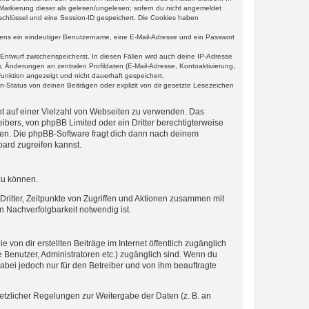
r Markierung dieser als gelesen/ungelesen; sofern du nicht angemeldet
sschlüssel und eine Session-ID gespeichert. Die Cookies haben
estens ein eindeutiger Benutzername, eine E-Mail-Adresse und ein Passwort
 Entwurf zwischenspeicherst. In diesen Fällen wird auch deine IP-Adresse
, Änderungen an zentralen Profildaten (E-Mail-Adresse, Kontoaktivierung,
unktion angezeigt und nicht dauerhaft gespeichert.
-Status von deinen Beiträgen oder explizit von dir gesetzte Lesezeichen
cht auf einer Vielzahl von Webseiten zu verwenden. Das
ibers, von phpBB Limited oder ein Dritter berechtigterweise
zen. Die phpBB-Software fragt dich dann nach deinem
ard zugreifen kannst.
zu können.
ritter, Zeitpunkte von Zugriffen und Aktionen zusammen mit
 Nachverfolgbarkeit notwendig ist.
von dir erstellten Beiträge im Internet öffentlich zugänglich
e Benutzer, Administratoren etc.) zugänglich sind. Wenn du
abei jedoch nur für den Betreiber und von ihm beauftragte
setzlicher Regelungen zur Weitergabe der Daten (z. B. an