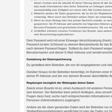
diesen Cookies sind die aktuelle ID deiner Sitzung (damit dir alle
bist) sowie Informationen über deine Teilnahme an Umfragen (sofer
standardmäßig eine Gültigkeit von einem Jahr. Alle Cookies kannst d
Weiterhin werden die Daten gespeichert, die du bei der Registrieru
notwendig. Wenn durch den Betreiber weitere Daten als notwendig fe
Wenn du einen Beitrag oder eine private Nachricht erstellst, so we
gespeichert. Die IP-Adresse wird weiterhin bei folgenden Aktionen
Benutzer-Passwort) und gescheiterte Anmeldeversuche. Die von dein
Schließlich erfordern einzelne Funktionen des Boards, dass weite
oder Benachrichtigungsfunktionen.
Dein Passwort wird mit einer Einwege-Verschlüsselung (Hash) g
Passwort ist dein Schlüssel zu deinem Benutzerkonto für das Bo
nach deinem Passwort fragen. Solltest du dein Passwort verg
Benutzernamen und deiner E-Mail-Adresse und sendet anschlie
Gestattung der Datenspeicherung
Du gestattest dem Betreiber, die von dir eingegebenen und ob
Darüber hinaus ist der Betreiber berechtigt, im Rahmen einer
deiner IP-Adresse und der von deinem Browser übermittelter B
Regelungen bezüglich der Weitergabe deiner Daten
Zweck eines Boards ist es, einen Austausch mit anderen Personen
sein können. Der Betreiber kann jedoch festlegen, dass einzeln
Fragen dazu hast, suche nach entsprechenden Informationen im 
Personen (Administratoren) zugänglich.
Andere als die oben genannten Daten wird der Betreiber nur mit
Strafverfolgungsbehörden) verpflichtet ist oder die Daten zur D