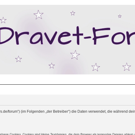
erlys.de/forum“) (im Folgenden „der Betreiber“) die Daten verwendet, die während
rere Cookies. Cookies sind kleine Textdateien, die dein Browser als temporäre Dateien ablegt 