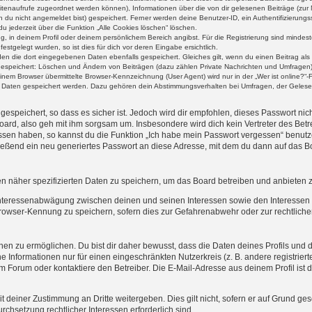
 Seitenaufrufe zugeordnet werden können), Informationen über die von dir gelesenen Beiträge (zu
n du nicht angemeldet bist) gespeichert. Ferner werden deine Benutzer-ID, ein Authentifizierung
u jederzeit über die Funktion „Alle Cookies löschen“ löschen.
ng, in deinem Profil oder deinem persönlichem Bereich angibst. Für die Registrierung sind mind
stgelegt wurden, so ist dies für dich vor deren Eingabe ersichtlich.
rden die dort eingegebenen Daten ebenfalls gespeichert. Gleiches gilt, wenn du einen Beitrag als
 gespeichert: Löschen und Ändern von Beiträgen (dazu zählen Private Nachrichten und Umfragen)
em Browser übermittelte Browser-Kennzeichnung (User Agent) wird nur in der „Wer ist online?“-F
re Daten gespeichert werden. Dazu gehören dein Abstimmungsverhalten bei Umfragen, der Gelesen
espeichert, so dass es sicher ist. Jedoch wird dir empfohlen, dieses Passwort ni
ard, also geh mit ihm sorgsam um. Insbesondere wird dich kein Vertreter des Betre
essen haben, so kannst du die Funktion „Ich habe mein Passwort vergessen“ benut
ßend ein neu generiertes Passwort an diese Adresse, mit dem du dann auf das Bo
en näher spezifizierten Daten zu speichern, um das Board betreiben und anbieten 
 Interessenabwägung zwischen deinen und seinen Interessen sowie den Interessen D
rowser-Kennung zu speichern, sofern dies zur Gefahrenabwehr oder zur rechtlichen
 zu ermöglichen. Du bist dir daher bewusst, dass die Daten deines Profils und die 
e Informationen nur für einen eingeschränkten Nutzerkreis (z. B. andere registriert
Forum oder kontaktiere den Betreiber. Die E-Mail-Adresse aus deinem Profil ist d
 deiner Zustimmung an Dritte weitergeben. Dies gilt nicht, sofern er auf Grund ge
urchsetzung rechtlicher Interessen erforderlich sind.