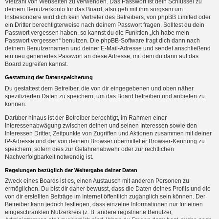
Vielzahl von Webseiten zu verwenden. Das Passwort ist dein Schlüssel zu
deinem Benutzerkonto für das Board, also geh mit ihm sorgsam um.
Insbesondere wird dich kein Vertreter des Betreibers, von phpBB Limited oder
ein Dritter berechtigterweise nach deinem Passwort fragen. Solltest du dein
Passwort vergessen haben, so kannst du die Funktion „Ich habe mein
Passwort vergessen“ benutzen. Die phpBB-Software fragt dich dann nach
deinem Benutzernamen und deiner E-Mail-Adresse und sendet anschließend
ein neu generiertes Passwort an diese Adresse, mit dem du dann auf das
Board zugreifen kannst.
Gestattung der Datenspeicherung
Du gestattest dem Betreiber, die von dir eingegebenen und oben näher
spezifizierten Daten zu speichern, um das Board betreiben und anbieten zu
können.
Darüber hinaus ist der Betreiber berechtigt, im Rahmen einer
Interessenabwägung zwischen deinen und seinen Interessen sowie den
Interessen Dritter, Zeitpunkte von Zugriffen und Aktionen zusammen mit deiner
IP-Adresse und der von deinem Browser übermittelter Browser-Kennung zu
speichern, sofern dies zur Gefahrenabwehr oder zur rechtlichen
Nachverfolgbarkeit notwendig ist.
Regelungen bezüglich der Weitergabe deiner Daten
Zweck eines Boards ist es, einen Austausch mit anderen Personen zu
ermöglichen. Du bist dir daher bewusst, dass die Daten deines Profils und die
von dir erstellten Beiträge im Internet öffentlich zugänglich sein können. Der
Betreiber kann jedoch festlegen, dass einzelne Informationen nur für einen
eingeschränkten Nutzerkreis (z. B. andere registrierte Benutzer,