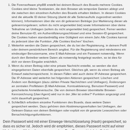
Die Forensoftware phpBB erstellt bei deinem Besuch des Boards mehrere Cookies.
Cookies sind kleine Textdateien, die dein Browser als temporäre Dateien ablegt und
die zwischen den einzelnen Aufrufen des Boards erhalten bleiben. In diesen Cookies
sind die aktuelle ID deiner Sitzung (damit dir alle Seitenaufrufe zugeordnet werden
können), Informationen über die von dir gelesenen Beiträge (zur Markierung dieser als
gelesen/ungelesen; sofern du nicht angemeldet bist) sowie Informationen über deine
Teilnahme an Umfragen (sofern du nicht angemeldet bist) gespeichert. Ferner werden
deine Benutzer-ID, ein Authentifizierungsschlüssel und eine Session-ID gespeichert.
Die Cookies haben standardmäßig eine Gültigkeit von einem Jahr. Alle Cookies kannst
du jederzeit über die Funktion „Alle Cookies löschen“ löschen.
Weiterhin werden die Daten gespeichert, die du bei der Registrierung, in deinem Profil
oder deinem persönlichem Bereich angibst. Für die Registrierung sind mindestens ein
eindeutiger Benutzername, eine E-Mail-Adresse und ein Passwort notwendig. Wenn
durch den Betreiber weitere Daten als notwendig festgelegt wurden, so ist dies für
dich vor deren Eingabe ersichtlich.
Wenn du einen Beitrag oder eine private Nachricht erstellst, so werden die dort
eingegebenen Daten ebenfalls gespeichert. Gleiches gilt, wenn du einen Beitrag als
Entwurf zwischenspeicherst. In diesen Fällen wird auch deine IP-Adresse gespeichert.
Die IP-Adresse wird weiterhin bei folgenden Aktionen gespeichert: Löschen und
Ändern von Beiträgen (dazu zählen Private Nachrichten und Umfragen), Änderungen
an zentralen Profildaten (E-Mail-Adresse, Kontoaktivierung, Benutzer-Passwort) und
gescheiterte Anmeldeversuche. Die von deinem Browser übermittelte Browser-
Kennzeichnung (User Agent) wird nur in der „Wer ist online?“-Funktion angezeigt und
nicht dauerhaft gespeichert.
Schließlich erfordern einzelne Funktionen des Boards, dass weitere Daten
gespeichert werden. Dazu gehören dein Abstimmungsverhalten bei Umfragen, der
Gelesen-Status von deinen Beiträgen oder explizit von dir gesetzte Lesezeichen oder
Benachrichtigungsfunktionen.
Dein Passwort wird mit einer Einwege-Verschlüsselung (Hash) gespeichert, so
dass es sicher ist. Jedoch wird dir empfohlen, dieses Passwort nicht auf einer