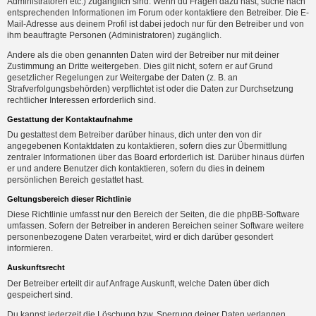
Administratoren etc.) zugänglich sind. Wenn du Fragen dazu hast, suche nach
entsprechenden Informationen im Forum oder kontaktiere den Betreiber. Die E-
Mail-Adresse aus deinem Profil ist dabei jedoch nur für den Betreiber und von
ihm beauftragte Personen (Administratoren) zugänglich.
Andere als die oben genannten Daten wird der Betreiber nur mit deiner
Zustimmung an Dritte weitergeben. Dies gilt nicht, sofern er auf Grund
gesetzlicher Regelungen zur Weitergabe der Daten (z. B. an
Strafverfolgungsbehörden) verpflichtet ist oder die Daten zur Durchsetzung
rechtlicher Interessen erforderlich sind.
Gestattung der Kontaktaufnahme
Du gestattest dem Betreiber darüber hinaus, dich unter den von dir
angegebenen Kontaktdaten zu kontaktieren, sofern dies zur Übermittlung
zentraler Informationen über das Board erforderlich ist. Darüber hinaus dürfen
er und andere Benutzer dich kontaktieren, sofern du dies in deinem
persönlichen Bereich gestattet hast.
Geltungsbereich dieser Richtlinie
Diese Richtlinie umfasst nur den Bereich der Seiten, die die phpBB-Software
umfassen. Sofern der Betreiber in anderen Bereichen seiner Software weitere
personenbezogene Daten verarbeitet, wird er dich darüber gesondert
informieren.
Auskunftsrecht
Der Betreiber erteilt dir auf Anfrage Auskunft, welche Daten über dich
gespeichert sind.
Du kannst jederzeit die Löschung bzw. Sperrung deiner Daten verlangen.