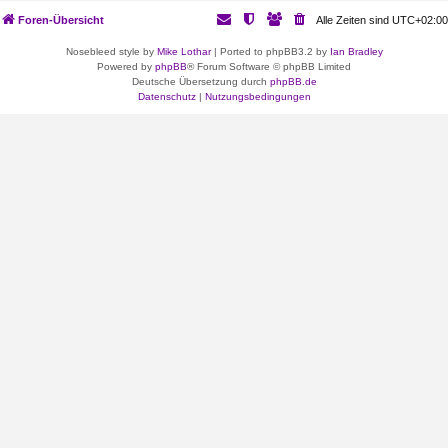
Foren-Übersicht
Alle Zeiten sind
UTC+02:00
Nosebleed style by
Mike Lothar
| Ported to phpBB3.2 by
Ian Bradley
Powered by
phpBB
® Forum Software © phpBB Limited
Deutsche Übersetzung durch
phpBB.de
Datenschutz
|
Nutzungsbedingungen