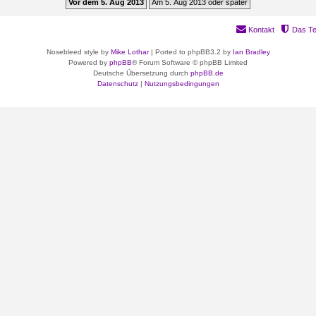
Kontakt
Das T
Nosebleed style by
Mike Lothar
| Ported to phpBB3.2 by
Ian Bradley
Powered by
phpBB
® Forum Software © phpBB Limited
Deutsche Übersetzung durch
phpBB.de
Datenschutz
|
Nutzungsbedingungen