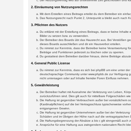
Der Nutzungsvertrag wird auf unbestimmte Zeit geschlossen und kan
2. Einräumung von Nutzungsrechten
Mit dem Erstellen eines Beitrags erteilst du dem Betreiber ein ein
Das Nutzungsrecht nach Punkt 2, Unterpunkt a bleibt auch nach 
3. Pflichten des Nutzers
Du erklärst mit der Erstellung eines Beitrags, dass er keine Inhalt
Bilder zu setzen bzw. zu verwenden.
Der Betreiber des Boards übt das Hausrecht aus. Bei Verstößen g
dieses Boards ausschließen und dir ein Hausverbot erteilen.
Du nimmst zur Kenntnis, dass der Betreiber keine Verantwortung für 
Beiträge und Funktionen jederzeit zu löschen oder zu sperren.
Du gestattest dem Betreiber darüber hinaus, deine Beiträge abzuä
4. General Public License
Du nimmst zur Kenntnis, dass es sich bei phpBB um eine unter der 
deutschsprachige Community unter www.phpbb.de zur Verfügung gest
nicht untersagen oder auf Inhalte fremder Foren Einfluss nehmen.
5. Gewährleistung
Der Betreiber haftet mit Ausnahme der Verletzung von Leben, Körper
zurückzuführen sind. Dies gilt auch für mittelbare Folgeschäden 
Die Haftung ist gegenüber Verbrauchern außer bei vorsätzlichem o
(Kardinalpflichten) auf die bei Vertragsschluss typischerweise vo
entgangenen Gewinn.
Die Haftung ist gegenüber Unternehmern außer bei der Verletzung 
Schäden und im Übrigen der Höhe nach auf die vertragstypischen 
Die Haftungsbegrenzung der Absätze a bis c gilt sinngemäß auch zu
Ansprüche für eine Haftung aus zwingendem nationalem Recht blei