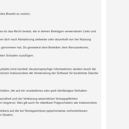
n des Boards zu nutzen.
dass du das Recht besitzt, die in deinen Beiträgen verwendeten Links und
iber dich nach Abmahnung zeitweise oder dauerhaft von der Nutzung
tnis genommen hat. Du gestattest dem Betreiber, dein Benutzerkonto,
ritten Schaden zuzufügen.
w.phpbb.com) handelt; deutschsprachige Informationen werden durch die
e können insbesondere die Verwendung der Software für bestimmte Zwecke
häden, die auf ein vorsätzliches oder grob fahrlässiges Verhalten
undheit und der Verletzung wesentlicher Vertragspflichten
n begrenzt. Dies gilt auch für mittelbare Folgeschäden wie insbesondere
eibers auf die bei Vertragsschluss typischerweise vorhersehbaren
en Gewinn.