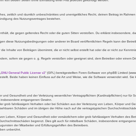
n von beiden Seiten ohne Einhaltung einer Frist jederzeit gekündigt werden.
faches, zeitlich und räumlich unbeschränktes und unentgeltliches Recht, deinen Beitrag im Rahme
Kündigung des Nutzungsvertrages bestehen.
e enthält, die gegen geltendes Recht oder die guten Sitten verstoßen. Du erklärst insbesondere, 
egen diese Nutzungsbedingungen oder anderer im Board veröffentlichten Regeln kann der Betre
die Inhalte von Beiträgen übernimmt, die er nicht selbst erstellt hat oder die er nicht zur Kenn
ndern, sofern sie gegen o. g. Regeln verstoßen oder geeignet sind, dem Betreiber oder einem D
„
GNU General Public License v2
“ (GPL) bereitgestellten Foren-Software von phpBB Limited (ww
ellt. Beide haben keinen Einfluss auf die Art und Weise, wie die Software verwendet wird. Si
 und Gesundheit und der Verletzung wesentlicher Vertragspflichten (Kardinalpflichten) nur für Sc
wie insbesondere entgangenen Gewinn.
der grob fahrlässigem Verhalten oder bei Schäden aus der Verletzung von Leben, Körper und Ges
rhersehbaren Schäden und im übrigen der Höhe nach auf die vertragstypischen Durchschnittsschäde
von Leben, Körper und Gesundheit oder vorsätzlichem oder grob fahrlässigem Verhalten des Betr
Durchschnittsschäden begrenzt. Dies gilt auch für mittelbare Schäden, insbesondere entgangen
gunsten der Mitarbeiter und Erfüllungsgehilfen des Betreibers.
ben unberührt.