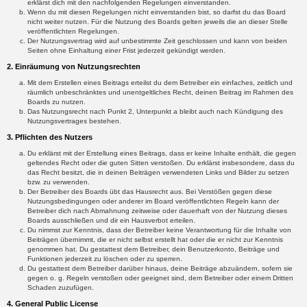
erklärst dich mit den nachfolgenden Regelungen einverstanden.
Wenn du mit diesen Regelungen nicht einverstanden bist, so darfst du das Board
nicht weiter nutzen. Für die Nutzung des Boards gelten jeweils die an dieser Stelle
veröffentlichten Regelungen.
Der Nutzungsvertrag wird auf unbestimmte Zeit geschlossen und kann von beiden
Seiten ohne Einhaltung einer Frist jederzeit gekündigt werden.
2. Einräumung von Nutzungsrechten
Mit dem Erstellen eines Beitrags erteilst du dem Betreiber ein einfaches, zeitlich und
räumlich unbeschränktes und unentgeltliches Recht, deinen Beitrag im Rahmen des
Boards zu nutzen.
Das Nutzungsrecht nach Punkt 2, Unterpunkt a bleibt auch nach Kündigung des
Nutzungsvertrages bestehen.
3. Pflichten des Nutzers
Du erklärst mit der Erstellung eines Beitrags, dass er keine Inhalte enthält, die gegen
geltendes Recht oder die guten Sitten verstoßen. Du erklärst insbesondere, dass du
das Recht besitzt, die in deinen Beiträgen verwendeten Links und Bilder zu setzen
bzw. zu verwenden.
Der Betreiber des Boards übt das Hausrecht aus. Bei Verstößen gegen diese
Nutzungsbedingungen oder anderer im Board veröffentlichten Regeln kann der
Betreiber dich nach Abmahnung zeitweise oder dauerhaft von der Nutzung dieses
Boards ausschließen und dir ein Hausverbot erteilen.
Du nimmst zur Kenntnis, dass der Betreiber keine Verantwortung für die Inhalte von
Beiträgen übernimmt, die er nicht selbst erstellt hat oder die er nicht zur Kenntnis
genommen hat. Du gestattest dem Betreiber, dein Benutzerkonto, Beiträge und
Funktionen jederzeit zu löschen oder zu sperren.
Du gestattest dem Betreiber darüber hinaus, deine Beiträge abzuändern, sofern sie
gegen o. g. Regeln verstoßen oder geeignet sind, dem Betreiber oder einem Dritten
Schaden zuzufügen.
4. General Public License