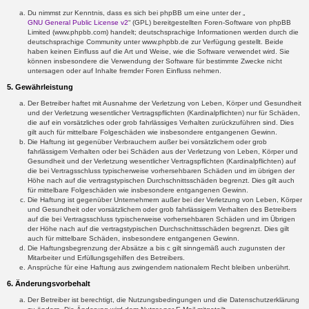
Du nimmst zur Kenntnis, dass es sich bei phpBB um eine unter der „
GNU General Public License v2
“ (GPL) bereitgestellten Foren-Software von phpBB
Limited (www.phpbb.com) handelt; deutschsprachige Informationen werden durch die
deutschsprachige Community unter www.phpbb.de zur Verfügung gestellt. Beide
haben keinen Einfluss auf die Art und Weise, wie die Software verwendet wird. Sie
können insbesondere die Verwendung der Software für bestimmte Zwecke nicht
untersagen oder auf Inhalte fremder Foren Einfluss nehmen.
5. Gewährleistung
Der Betreiber haftet mit Ausnahme der Verletzung von Leben, Körper und Gesundheit
und der Verletzung wesentlicher Vertragspflichten (Kardinalpflichten) nur für Schäden,
die auf ein vorsätzliches oder grob fahrlässiges Verhalten zurückzuführen sind. Dies
gilt auch für mittelbare Folgeschäden wie insbesondere entgangenen Gewinn.
Die Haftung ist gegenüber Verbrauchern außer bei vorsätzlichem oder grob
fahrlässigem Verhalten oder bei Schäden aus der Verletzung von Leben, Körper und
Gesundheit und der Verletzung wesentlicher Vertragspflichten (Kardinalpflichten) auf
die bei Vertragsschluss typischerweise vorhersehbaren Schäden und im übrigen der
Höhe nach auf die vertragstypischen Durchschnittsschäden begrenzt. Dies gilt auch
für mittelbare Folgeschäden wie insbesondere entgangenen Gewinn.
Die Haftung ist gegenüber Unternehmern außer bei der Verletzung von Leben, Körper
und Gesundheit oder vorsätzlichem oder grob fahrlässigem Verhalten des Betreibers
auf die bei Vertragsschluss typischerweise vorhersehbaren Schäden und im Übrigen
der Höhe nach auf die vertragstypischen Durchschnittsschäden begrenzt. Dies gilt
auch für mittelbare Schäden, insbesondere entgangenen Gewinn.
Die Haftungsbegrenzung der Absätze a bis c gilt sinngemäß auch zugunsten der
Mitarbeiter und Erfüllungsgehilfen des Betreibers.
Ansprüche für eine Haftung aus zwingendem nationalem Recht bleiben unberührt.
6. Änderungsvorbehalt
Der Betreiber ist berechtigt, die Nutzungsbedingungen und die Datenschutzerklärung