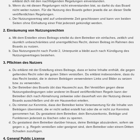
erklärst dich mit den nachfolgenden Regelungen einverstanden.
Wenn du mit diesen Regelungen nicht einverstanden bist, so darfst du das Board
nicht weiter nutzen. Für die Nutzung des Boards gelten jeweils die an dieser Stelle
veröffentlichten Regelungen.
Der Nutzungsvertrag wird auf unbestimmte Zeit geschlossen und kann von beiden
Seiten ohne Einhaltung einer Frist jederzeit gekündigt werden.
2. Einräumung von Nutzungsrechten
Mit dem Erstellen eines Beitrags erteilst du dem Betreiber ein einfaches, zeitlich und
räumlich unbeschränktes und unentgeltliches Recht, deinen Beitrag im Rahmen des
Boards zu nutzen.
Das Nutzungsrecht nach Punkt 2, Unterpunkt a bleibt auch nach Kündigung des
Nutzungsvertrages bestehen.
3. Pflichten des Nutzers
Du erklärst mit der Erstellung eines Beitrags, dass er keine Inhalte enthält, die gegen
geltendes Recht oder die guten Sitten verstoßen. Du erklärst insbesondere, dass du
das Recht besitzt, die in deinen Beiträgen verwendeten Links und Bilder zu setzen
bzw. zu verwenden.
Der Betreiber des Boards übt das Hausrecht aus. Bei Verstößen gegen diese
Nutzungsbedingungen oder anderer im Board veröffentlichten Regeln kann der
Betreiber dich nach Abmahnung zeitweise oder dauerhaft von der Nutzung dieses
Boards ausschließen und dir ein Hausverbot erteilen.
Du nimmst zur Kenntnis, dass der Betreiber keine Verantwortung für die Inhalte von
Beiträgen übernimmt, die er nicht selbst erstellt hat oder die er nicht zur Kenntnis
genommen hat. Du gestattest dem Betreiber, dein Benutzerkonto, Beiträge und
Funktionen jederzeit zu löschen oder zu sperren.
Du gestattest dem Betreiber darüber hinaus, deine Beiträge abzuändern, sofern sie
gegen o. g. Regeln verstoßen oder geeignet sind, dem Betreiber oder einem Dritten
Schaden zuzufügen.
4. General Public License