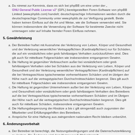
Du nimmst zur Kenntnis, dass es sich bei phpBB um eine unter der „
GNU General Public License v2
“ (GPL) bereitgestellten Foren-Software von phpBB
Limited (www.phpbb.com) handelt; deutschsprachige Informationen werden durch die
deutschsprachige Community unter www.phpbb.de zur Verfügung gestellt. Beide
haben keinen Einfluss auf die Art und Weise, wie die Software verwendet wird. Sie
können insbesondere die Verwendung der Software für bestimmte Zwecke nicht
untersagen oder auf Inhalte fremder Foren Einfluss nehmen.
5. Gewährleistung
Der Betreiber haftet mit Ausnahme der Verletzung von Leben, Körper und Gesundheit
und der Verletzung wesentlicher Vertragspflichten (Kardinalpflichten) nur für Schäden,
die auf ein vorsätzliches oder grob fahrlässiges Verhalten zurückzuführen sind. Dies
gilt auch für mittelbare Folgeschäden wie insbesondere entgangenen Gewinn.
Die Haftung ist gegenüber Verbrauchern außer bei vorsätzlichem oder grob
fahrlässigem Verhalten oder bei Schäden aus der Verletzung von Leben, Körper und
Gesundheit und der Verletzung wesentlicher Vertragspflichten (Kardinalpflichten) auf
die bei Vertragsschluss typischerweise vorhersehbaren Schäden und im übrigen der
Höhe nach auf die vertragstypischen Durchschnittsschäden begrenzt. Dies gilt auch
für mittelbare Folgeschäden wie insbesondere entgangenen Gewinn.
Die Haftung ist gegenüber Unternehmern außer bei der Verletzung von Leben, Körper
und Gesundheit oder vorsätzlichem oder grob fahrlässigem Verhalten des Betreibers
auf die bei Vertragsschluss typischerweise vorhersehbaren Schäden und im Übrigen
der Höhe nach auf die vertragstypischen Durchschnittsschäden begrenzt. Dies gilt
auch für mittelbare Schäden, insbesondere entgangenen Gewinn.
Die Haftungsbegrenzung der Absätze a bis c gilt sinngemäß auch zugunsten der
Mitarbeiter und Erfüllungsgehilfen des Betreibers.
Ansprüche für eine Haftung aus zwingendem nationalem Recht bleiben unberührt.
6. Änderungsvorbehalt
Der Betreiber ist berechtigt, die Nutzungsbedingungen und die Datenschutzerklärung