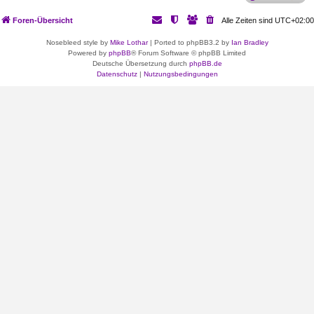
Foren-Übersicht
Alle Zeiten sind
UTC+02:00
Nosebleed style by
Mike Lothar
| Ported to phpBB3.2 by
Ian Bradley
Powered by
phpBB
® Forum Software © phpBB Limited
Deutsche Übersetzung durch
phpBB.de
Datenschutz
|
Nutzungsbedingungen