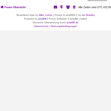
Foren-Übersicht
Alle Zeiten sind
UTC+02:00
Nosebleed style by
Mike Lothar
| Ported to phpBB3.2 by
Ian Bradley
Powered by
phpBB
® Forum Software © phpBB Limited
Deutsche Übersetzung durch
phpBB.de
Datenschutz
|
Nutzungsbedingungen